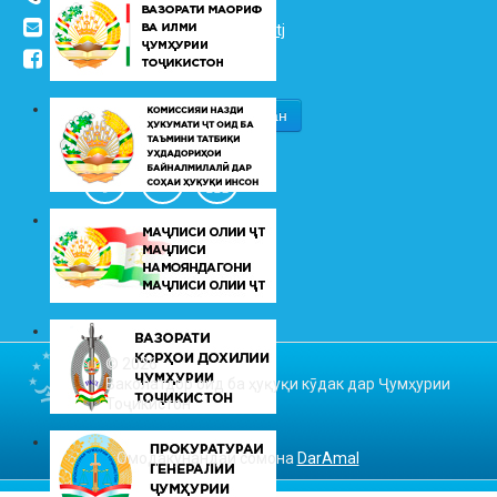
info@vhk.tj
,
info@ombudsman.tj
/kudakon
© 2026
Ваколатдор оид ба ҳуқуқи кӯдак дар Ҷумҳурии
Тоҷикистон
Омодакунандаи сомона
DarAmal