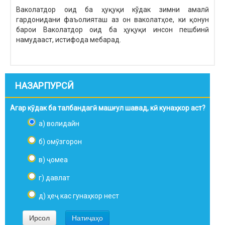
Ваколатдор оид ба ҳуқуқи кўдак зимни амалӣ
гардонидани фаъолияташ аз он ваколатҳое, ки қонун
барои Ваколатдор оид ба ҳуқуқи инсон пешбинӣ
намудааст, истифода мебарад.
НАЗАРПУРСӢ
Агар кӯдак ба талбандагӣ машғул шавад, кӣ кунаҳкор аст?
а) волидайн
б) омӯзгорон
в) ҷомеа
г) давлат
д) ҳеҷ кас гунаҳкор нест