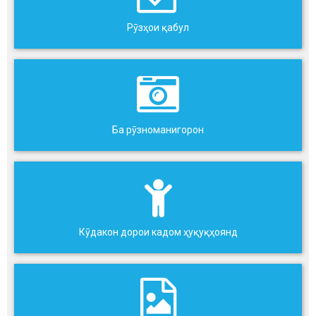
Рӯзҳои қабул
Ба рӯзноманигорон
Кӯдакон дорои кадом ҳуқуқҳоянд