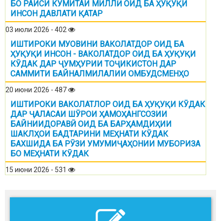
БО РАИСИ КУМИТАИ МИЛЛӢ ОИД БА ҲУҚУҚИ
ИНСОН ДАВЛАТИ ҚАТАР
03 июли 2026 - 402
ИШТИРОКИ МУОВИНИ ВАКОЛАТДОР ОИД БА
ҲУҚУҚИ ИНСОН - ВАКОЛАТДОР ОИД БА ҲУҚУҚИ
КӮДАК ДАР ҶУМҲУРИИ ТОҶИКИСТОН ДАР
САММИТИ БАЙНАЛМИЛАЛИИ ОМБУДСМЕНҲО
20 июни 2026 - 487
ИШТИРОКИ ВАКОЛАТЛОР ОИД БА ҲУҚУҚИ КӮДАК
ДАР ҶАЛАСАИ ШӮРОИ ҲАМОҲАНГСОЗИИ
БАЙНИИДОРАВӢ ОИД БА БАРҲАМДИҲИИ
ШАКЛҲОИ БАДТАРИНИ МЕҲНАТИ КӮДАК
БАХШИДА БА РӮЗИ УМУМИҶАҲОНИИ МУБОРИЗА
БО МЕҲНАТИ КӮДАК
15 июни 2026 - 531