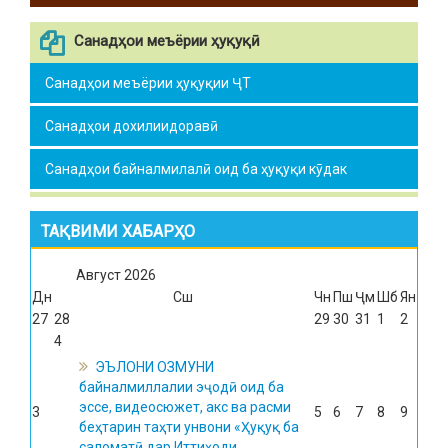
Санадҳои меъёрии ҳуқуқӣ
Санадҳои меъёрии ҳуқуқии ҶТ
Санадҳои дохилиидоравӣ
Санадҳои байналмилалӣ оид ба ҳуқуқи кӯдак
ТАҚВИМИ ХАБАРҲО
Август
2026
Дн
Сш
Чн
Пш
Ҷм
Шб
Ян
27
28
29
30
31
1
2
4
ЭЪЛОНИ ОЗМУНИ
байналмиллалии эҷодӣ оид ба
эссе, видеосюжет, акс ва расми
3
5
6
7
8
9
беҳтарин таҳти унвони «Ҳуқуқ ба
саломатӣ дар Иттиҳоди