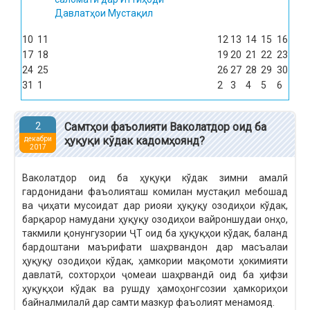
Давлатҳои Мустақил
10
11
12
13
14
15
16
17
18
19
20
21
22
23
24
25
26
27
28
29
30
31
1
2
3
4
5
6
2
Самтҳои фаъолияти Ваколатдор оид ба
ҳуқуқи кўдак кадомҳоянд?
декабри
2017
Ваколатдор оид ба ҳуқуқи кўдак зимни амалӣ
гардонидани фаъолияташ комилан мустақил мебошад
ва ҷиҳати мусоидат дар риояи ҳуқуқу озодиҳои кўдак,
барқарор намудани ҳуқуқу озодиҳои вайроншудаи онҳо,
такмили қонунгузории ҶТ оид ба ҳуқуқҳои кўдак, баланд
бардоштани маърифати шаҳрвандон дар масъалаи
ҳуқуқу озодиҳои кўдак, ҳамкории мақомоти ҳокимияти
давлатӣ, сохторҳои ҷомеаи шаҳрвандӣ оид ба ҳифзи
ҳуқуқҳои кўдак ва рушду ҳамоҳонгсозии ҳамкориҳои
байналмилалӣ дар самти мазкур фаъолият менамояд.