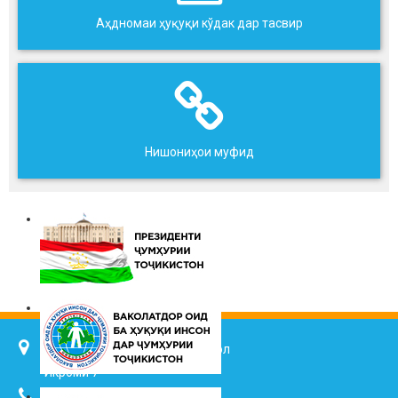
Аҳдномаи ҳуқуқи кўдак дар тасвир
Нишониҳои муфид
734025, ш. Душанбе, кӯч. Ҷалол
Икромӣ 7
(+992 37) 2217352