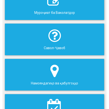
Муроҷиат ба Ваколатдор
Савол-Ҷавоб
Намояндагиҳо ва қабулгоҳҳо