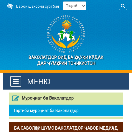
Барои шахсони сустбин
ВАКОЛАТДОР ОИД БА ҲУҚУҚИ КӮДАК
ДАР ҶУМҲУРИИ ТОҶИКИСТОН
МЕНЮ
Муроҷиат ба Ваколатдор
Тартиби муроҷиат ба Ваколатдор
БА САВОЛҲОИ ШУМО ВАКОЛАТДОР ҶАВОБ МЕДИҲАД