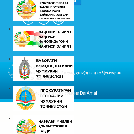
© 2026
Ваколатдор оид ба ҳуқуқи кӯдак дар Ҷумҳурии
Тоҷикистон
Омодакунандаи сомона
DarAmal