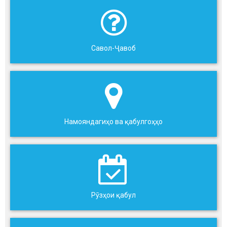
Савол-Ҷавоб
Намояндагиҳо ва қабулгоҳҳо
Рӯзҳои қабул