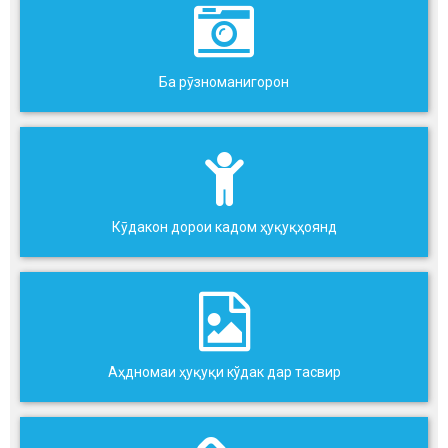
Ба рӯзноманигорон
Кӯдакон дорои кадом ҳуқуқҳоянд
Аҳдномаи ҳуқуқи кўдак дар тасвир