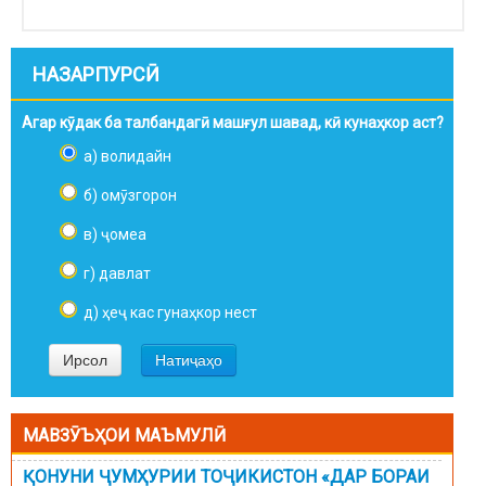
НАЗАРПУРСӢ
Агар кӯдак ба талбандагӣ машғул шавад, кӣ кунаҳкор аст?
а) волидайн
б) омӯзгорон
в) ҷомеа
г) давлат
д) ҳеҷ кас гунаҳкор нест
МАВЗӮЪҲОИ МАЪМУЛӢ
ҚОНУНИ ҶУМҲУРИИ ТОҶИКИСТОН «ДАР БОРАИ