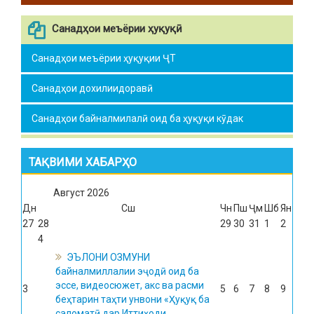
Санадҳои меъёрии ҳуқуқӣ
Санадҳои меъёрии ҳуқуқии ҶТ
Санадҳои дохилиидоравӣ
Санадҳои байналмилалӣ оид ба ҳуқуқи кӯдак
ТАҚВИМИ ХАБАРҲО
Август
2026
Дн
Сш
Чн
Пш
Ҷм
Шб
Ян
27
28
29
30
31
1
2
4
ЭЪЛОНИ ОЗМУНИ
байналмиллалии эҷодӣ оид ба
эссе, видеосюжет, акс ва расми
3
5
6
7
8
9
беҳтарин таҳти унвони «Ҳуқуқ ба
саломатӣ дар Иттиҳоди