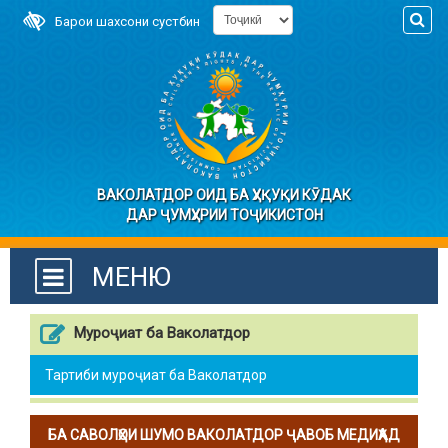
Барои шахсони сустбин
ВАКОЛАТДОР ОИД БА ҲУҚУҚИ КӮДАК
ДАР ҶУМҲУРИИ ТОҶИКИСТОН
МЕНЮ
Муроҷиат ба Ваколатдор
Тартиби муроҷиат ба Ваколатдор
БА САВОЛҲОИ ШУМО ВАКОЛАТДОР ҶАВОБ МЕДИҲАД