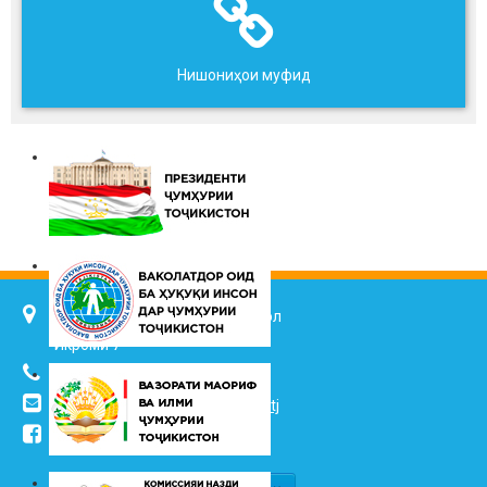
Нишониҳои муфид
734025, ш. Душанбе, кӯч. Ҷалол
Икромӣ 7
(+992 37) 2217352
info@vhk.tj
,
info@ombudsman.tj
/kudakon