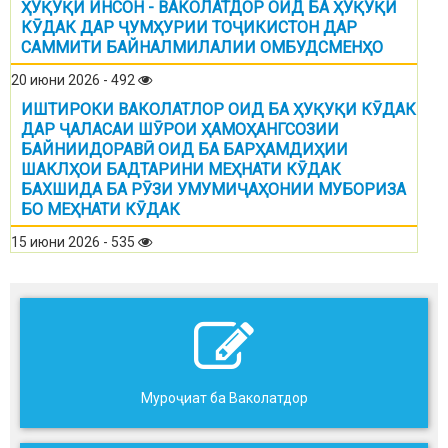
ҲУҚУҚИ ИНСОН - ВАКОЛАТДОР ОИД БА ҲУҚУҚИ
КӮДАК ДАР ҶУМҲУРИИ ТОҶИКИСТОН ДАР
САММИТИ БАЙНАЛМИЛАЛИИ ОМБУДСМЕНҲО
20 июни 2026 - 492
ИШТИРОКИ ВАКОЛАТЛОР ОИД БА ҲУҚУҚИ КӮДАК
ДАР ҶАЛАСАИ ШӮРОИ ҲАМОҲАНГСОЗИИ
БАЙНИИДОРАВӢ ОИД БА БАРҲАМДИҲИИ
ШАКЛҲОИ БАДТАРИНИ МЕҲНАТИ КӮДАК
БАХШИДА БА РӮЗИ УМУМИҶАҲОНИИ МУБОРИЗА
БО МЕҲНАТИ КӮДАК
15 июни 2026 - 535
Муроҷиат ба Ваколатдор