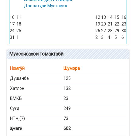
Давлатҳои Мустақил
10
11
12
13
14
15
16
17
18
19
20
21
22
23
24
25
26
27
28
29
30
31
1
2
3
4
5
6
Муассисаҳои томактабӣ
Номгӯй
Шумора
Душанбе
125
Хатлон
132
ВМКБ
23
Суғд
249
НТҶ (7)
73
Ҳамагӣ
602