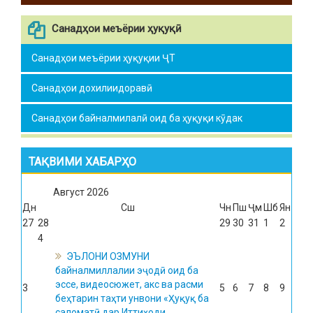
Санадҳои меъёрии ҳуқуқӣ
Санадҳои меъёрии ҳуқуқии ҶТ
Санадҳои дохилиидоравӣ
Санадҳои байналмилалӣ оид ба ҳуқуқи кӯдак
ТАҚВИМИ ХАБАРҲО
Август
2026
Дн
Сш
Чн
Пш
Ҷм
Шб
Ян
27
28
29
30
31
1
2
4
ЭЪЛОНИ ОЗМУНИ
байналмиллалии эҷодӣ оид ба
эссе, видеосюжет, акс ва расми
3
5
6
7
8
9
беҳтарин таҳти унвони «Ҳуқуқ ба
саломатӣ дар Иттиҳоди