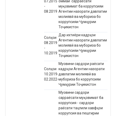
07.2015
оммаи сарраёсати
-
муқовимат ба коррупсияи
08.2019
Агентии назорати давлатии
молиявӣ ва мубориза бо
коррупсияи Ҷумҳурии
Тоҷикистон
Дар ихтиёри кадрҳои
Солҳои
Агентии назорати давлатии
08.2019
молиявӣ ва мубориза бо
-
коррупсияи Ҷумҳурии
10.2019
Тоҷикистон
Муовини сардори раёсати
Солҳои
кадрҳои Агентии назорати
10.2019-
давлатии молиявӣ ва
02.2022-
мубориза бо коррупсияи
Ҷумҳурии Тоҷикистон
Муовини сардори
сарраёсати муқовимат ба
коррупсия - сардори
раёсати таҳлили хавфҳои
коррупсия ва пешгирии