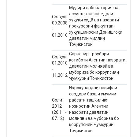
Мудири лаборатория ва
ассистенти кафедраи
Солҳои
ҳуқуқи судӣ ва назорати
09.2008
прокурории факултаи
-
ҳуқуқшиносии Донишгоҳи
01.2010
давлатии миллии
Тоҷикистон
Сарнозир - роҳбари
Солҳои
котиботи Агентии назорати
01.2010
давлатии молиявӣ ва
-
мубориза бо коррупсияи
11.2012
Ҷумҳурии Тоҷикистон
Иҷрокунандаи вазифаи
сардори бахши умумии
Соли
раёсати ташкилию
2012
нозиротии Агентии
(26.11 -
назорати давлатии
07.12)
молиявӣ ва мубориза бо
коррупсияи Ҷумҳурии
Тоҷикистон