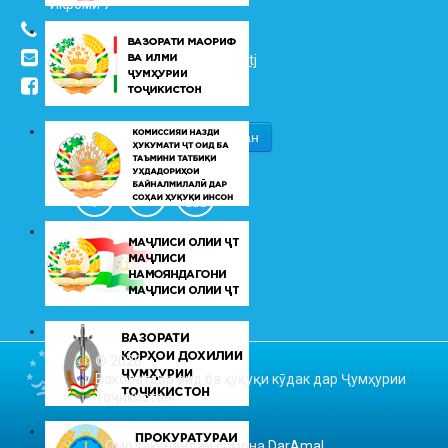
Икромӣ 7
(+992 37) 2217352
info@vhk.tj
,
info@ombudsman.tj
/kudakon
© 2026
Ваколатдор оид ба ҳуқуқи кӯдак дар Ҷумҳурии
Тоҷикистон
Омодакунандаи сомона
DarAmal