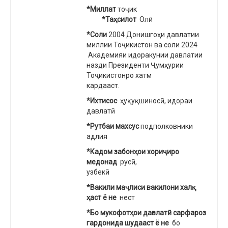
*Миллат
тоҷик
*Таҳсилот
Олӣ
*Соли
2004 Донишгоҳи давлатии
миллии Тоҷикистон ва соли 2024
Академияи идоракунии давлатии
назди Президенти Ҷумҳурии
Тоҷикистонро хатм
кардааст.
*Ихтисос
ҳуқуқшиносӣ, идораи
давлатӣ
*Рутбаи махсус
подполковники
адлия
*Кадом забонҳои хориҷиро
медонад
русӣ,
узб
*Вакили маҷлиси вакилони халқ
ҳаст ё не
нест
*Бо мукофотҳои давлатӣ сарфароз
гардонида шудааст ё не
бо