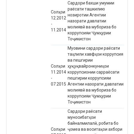
Сардори бахши умумии
раёсати ташкилию
Солҳои
нозиротии Агентии
12.2012
назорати давлатии
-
молиявӣ ва мубориза бо
11.2014
коррупсияи Ҷумҳурии
Тоҷикистон
Муовини сардори раёсати
таҳлили хавфҳои коррупсия
ва пешгирии
Солҳои
ҳуқуқвайронкуниҳои
11.2014
коррупсионии сарраёсати
-
пешгирии коррупсияи
07.2015
Агентии назорати давлатии
молиявӣ ва мубориза бо
коррупсияи Ҷумҳурии
Тоҷикистон
Сардори раёсати
муносибатҳои
байналмилалӣ, робита бо
Солҳои
ҷомеа ва воситаҳои ахбори