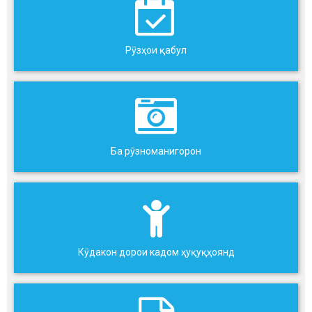
Рӯзҳои қабул
Ба рӯзноманигорон
Кӯдакон дорои кадом ҳуқуқҳоянд