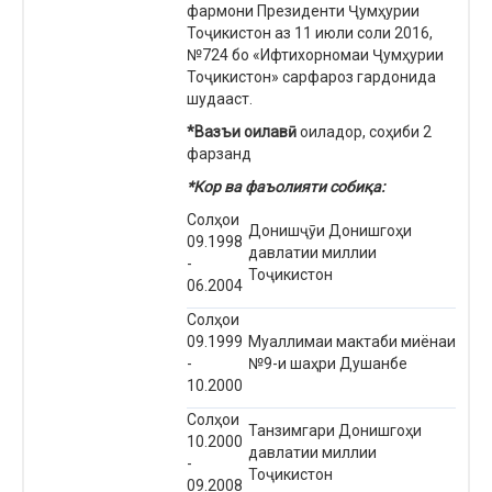
фармони Президенти Ҷумҳурии
Тоҷикистон аз 11 июли соли 2016,
№724 бо «Ифтихорномаи Ҷумҳурии
Тоҷикистон» сарфароз гардонида
шудааст.
*Вазъи оилавӣ
оиладор, соҳиби 2
фарзанд
*Кор ва фаъолияти собиқа:
Солҳои
Донишҷӯи Донишгоҳи
09.1998
давлатии миллии
-
Тоҷикистон
06.2004
Солҳои
09.1999
Муаллимаи мактаби миёнаи
-
№9-и шаҳри Душанбе
10.2000
Солҳои
Танзимгари Донишгоҳи
10.2000
давлатии миллии
-
Тоҷикистон
09.2008