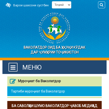
Барои шахсони сустбин
ВАКОЛАТДОР ОИД БА ҲУҚУҚИ КӮДАК
ДАР ҶУМҲУРИИ ТОҶИКИСТОН
МЕНЮ
Муроҷиат ба Ваколатдор
Тартиби муроҷиат ба Ваколатдор
БА САВОЛҲОИ ШУМО ВАКОЛАТДОР ҶАВОБ МЕДИҲАД