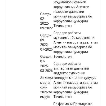
ҳуқуқвайронкуниҳои
коррупсионии Агентии
назорати давлатии
Солҳои
молиявӣ ва мубориза бо
02-
коррупсияи Ҷумҳурии
2022-
Тоҷикистон
09-2022
Сардори раёсати
Солҳои
муқовимат ба коррупсияи
09-
Агентии назорати давлатии
2022-
молиявӣ ва мубориза бо
07-2025
коррупсияи Ҷумҳурии
Солҳои
Тоҷикистон.
07-
Сардори раёсати
2025-
экспертизаи давлатии
03-2026
зиддикоррупсионии
Аз моҳи
санадҳои меъёрии ҳуқуқии
марти
Агентии назорати давлатии
соли
молиявӣ ва мубориза бо
2026 то
коррупсияи Ҷумҳурии
имрӯз-
Тоҷикистон.
Бо фармони Президенти