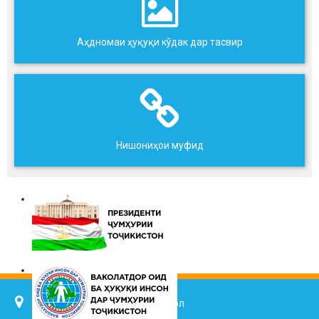
Аҳдномаи ҳуқуқи кўдак дар тасвир
Нишониҳои муфид
734025, ш. Душанбе, кӯч. Ҷалол