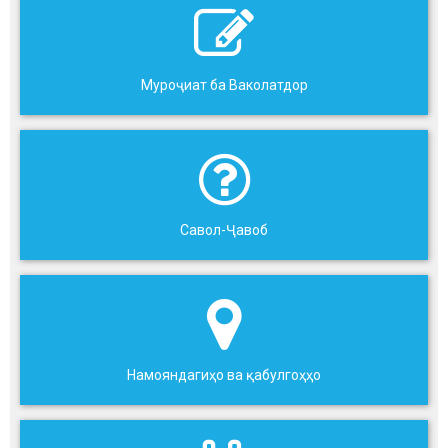
Муроҷиат ба Ваколатдор
Савол-Ҷавоб
Намояндагиҳо ва қабулгоҳҳо