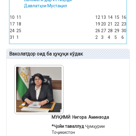
Давлатҳои Мустақил
10
11
12
13
14
15
16
17
18
19
20
21
22
23
24
25
26
27
28
29
30
31
1
2
3
4
5
6
Ваколатдор оид ба ҳуқуқи кӯдак
МУҚИМӢ Нигора Аминзода
*Ҷо
й
и таваллуд
Ҷумҳурии
Тоҷикистон