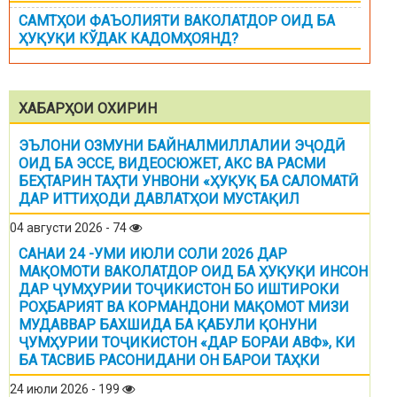
САМТҲОИ ФАЪОЛИЯТИ ВАКОЛАТДОР ОИД БА
ҲУҚУҚИ КЎДАК КАДОМҲОЯНД?
ХАБАРҲОИ ОХИРИН
ЭЪЛОНИ ОЗМУНИ БАЙНАЛМИЛЛАЛИИ ЭҶОДӢ
ОИД БА ЭССЕ, ВИДЕОСЮЖЕТ, АКС ВА РАСМИ
БЕҲТАРИН ТАҲТИ УНВОНИ «ҲУҚУҚ БА САЛОМАТӢ
ДАР ИТТИҲОДИ ДАВЛАТҲОИ МУСТАҚИЛ
04 августи 2026 - 74
САНАИ 24 -УМИ ИЮЛИ СОЛИ 2026 ДАР
МАҚОМОТИ ВАКОЛАТДОР ОИД БА ҲУҚУҚИ ИНСОН
ДАР ҶУМҲУРИИ ТОҶИКИСТОН БО ИШТИРОКИ
РОҲБАРИЯТ ВА КОРМАНДОНИ МАҚОМОТ МИЗИ
МУДАВВАР БАХШИДА БА ҚАБУЛИ ҚОНУНИ
ҶУМҲУРИИ ТОҶИКИСТОН «ДАР БОРАИ АВФ», КИ
БА ТАСВИБ РАСОНИДАНИ ОН БАРОИ ТАҲКИ
24 июли 2026 - 199