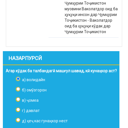
Ҷумҳурии Тоҷикистон
муовини Ваколатдор оид ба
ҳуқуқи инсон дар Ҷумҳурии
Тоҷикистон - Ваколатдор
оид ба ҳуқуқи кӯдак дар
Ҷумҳурии Тоҷикистон
НАЗАРПУРСӢ
Агар кӯдак ба талбандагӣ машғул шавад, кӣ кунаҳкор аст?
а) волидайн
б) омӯзгорон
в) ҷомеа
г) давлат
д) ҳеҷ кас гунаҳкор нест