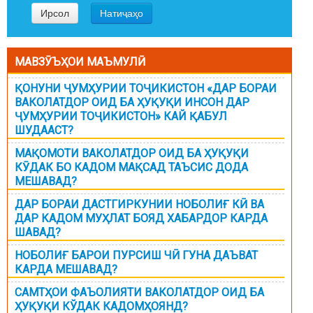
МАВЗӮЪҲОИ МАЪМУЛӢ
ҚОНУНИ ҶУМҲУРИИ ТОҶИКИСТОН «ДАР БОРАИ
ВАКОЛАТДОР ОИД БА ҲУҚУҚИ ИНСОН ДАР
ҶУМҲУРИИ ТОҶИКИСТОН» КАЙ ҚАБУЛ
ШУДААСТ?
МАҚОМОТИ ВАКОЛАТДОР ОИД БА ҲУҚУҚИ
КӮДАК БО КАДОМ МАҚСАД ТАЪСИС ДОДА
МЕШАВАД?
ДАР БОРАИ ДАСТГИРКУНИИ НОБОЛИҒ КӢ ВА
ДАР КАДОМ МУҲЛАТ БОЯД ХАБАРДОР КАРДА
ШАВАД?
НОБОЛИҒ БАРОИ ПУРСИШ ЧӢ ГУНА ДАЪВАТ
КАРДА МЕШАВАД?
САМТҲОИ ФАЪОЛИЯТИ ВАКОЛАТДОР ОИД БА
ҲУҚУҚИ КЎДАК КАДОМҲОЯНД?