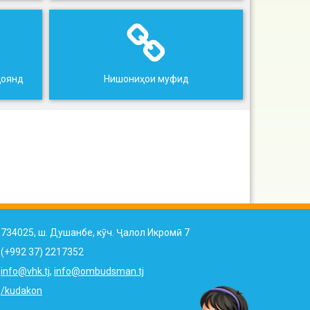
ҳоянд
Нишониҳои муфид
734025, ш. Душанбе, кӯч. Ҷалол Икромӣ 7
(+992 37) 2217352
info@vhk.tj
,
info@ombudsman.tj
/kudakon