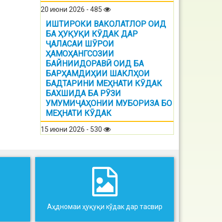
20 июни 2026 - 485
ИШТИРОКИ ВАКОЛАТЛОР ОИД
БА ҲУҚУҚИ КӮДАК ДАР
ҶАЛАСАИ ШӮРОИ
ҲАМОҲАНГСОЗИИ
БАЙНИИДОРАВӢ ОИД БА
БАРҲАМДИҲИИ ШАКЛҲОИ
БАДТАРИНИ МЕҲНАТИ КӮДАК
БАХШИДА БА РӮЗИ
УМУМИҶАҲОНИИ МУБОРИЗА БО
МЕҲНАТИ КӮДАК
15 июни 2026 - 530
Аҳдномаи ҳуқуқи кўдак дар тасвир