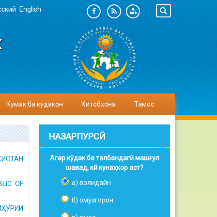
сский
English
К
Кӯмак ба кӯдакон
Китобхона
Тамос
НАЗАРПУРСӢ
Агар кӯдак ба талбандагӣ машғул
КИСТАН
шавад, кӣ кунаҳкор аст?
а) волидайн
LIC OF
б) омӯзгорон
ҲУРИИ