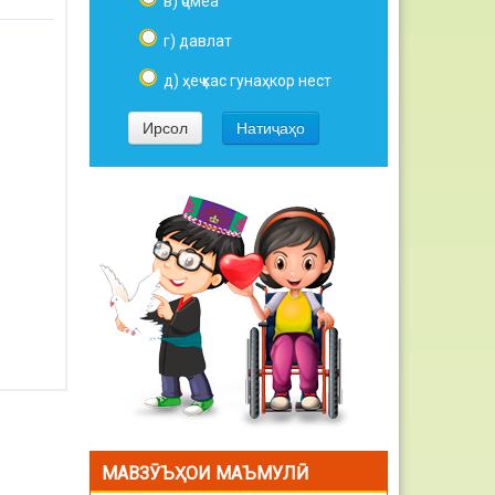
в) ҷомеа
г) давлат
д) ҳеҷ кас гунаҳкор нест
МАВЗӮЪҲОИ МАЪМУЛӢ