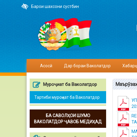
Барои шахсони сустбин
Асосӣ
Дар бораи Ваколатдор
Хабарҳ
Маърӯзаҳ
Муроҷиат ба Ваколатдор
Тартиби муроҷиат ба Ваколатдор
УП
20
БА САВОЛҲОИ ШУМО
RE
ВАКОЛАТДОР ҶАВОБ МЕДИҲАД
TA
М