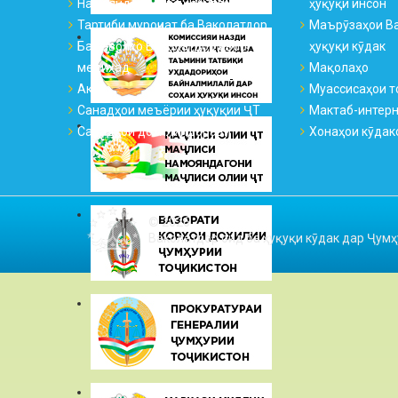
Намояндагиҳо ва қабулгоҳҳо
ҳуқуқи инсон
Тартиби муроҷиат ба Ваколатдор
Маърӯзаҳои Ва
Ба саволҳо Ваколатдор ҷавоб
ҳуқуқи кӯдак
медиҳад
Мақолаҳо
Аксҳо
Муассисаҳои т
Санадҳои меъёрии ҳуқуқии ҶТ
Мактаб-интер
Санадҳои дохилиидоравӣ
Хонаҳои кӯдак
© 2026
Ваколатдор оид ба ҳуқуқи кӯдак дар Ҷумҳ