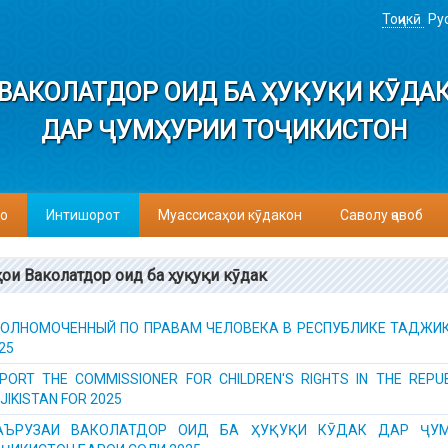
Тоҷикӣ
Ру
ВАКОЛАТДОР ОИД БА ҲУҚУҚИ КӮДА
ДАР ҶУМҲУРИИ ТОҶИКИСТОН
о
Интишорот
Муассисаҳои кӯдакон
Саволу ҷавоб
ои Ваколатдор оид ба ҳуқуқи кӯдак
ОЛНОМОЧЕННЫЙ ПО ПРАВАМ ЧЕЛОВЕКА В РЕСПУБЛИКЕ ТАДЖИ
25
PORT THE COMMISSIONER FOR CHILDREN'S RIGHTS IN THE REPUB
JIKISTAN FOR 2025
АЪРУЗАИ ВАКОЛАТДОР ОИД БА ҲУҚУҚИ КӮДАК ДАР ҶУМ