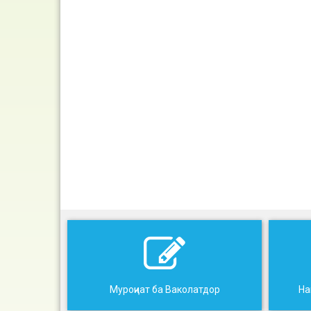
Муроҷиат ба Ваколатдор
На