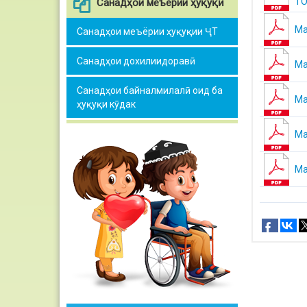
ТО
Санадҳои меъёрии ҳуқуқӣ
Ма
Санадҳои меъёрии ҳуқуқии ҶТ
Санадҳои дохилиидоравӣ
Ма
Санадҳои байналмилалӣ оид ба
Ма
ҳуқуқи кӯдак
Ма
Ма