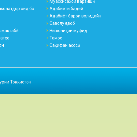
Муассисаҳои варзишӣ
колатдор оид ба
Адабиёти бадеӣ
Адабиёт барои волидайн
Саволу ҷавоб
омактабӣ
Нишониҳои муфид
натҳо
Тамос
он
Саҳифаи асосӣ
урии Тоҷикистон