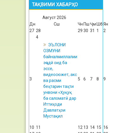
ТАҚВИМИ ХАБАРҲО
Август
2026
Дн
Сш
Чн
Пш
Ҷм
Шб
Ян
27
28
29
30
31
1
2
4
ЭЪЛОНИ
ОЗМУНИ
байналмиллалии
эҷодӣ оид ба
эссе,
видеосюжет, акс
3
5
6
7
8
9
ва расми
беҳтарин таҳти
унвони «Ҳуқуқ
ба саломатӣ дар
Иттиҳоди
Давлатҳои
Мустақил
10
11
12
13
14
15
16