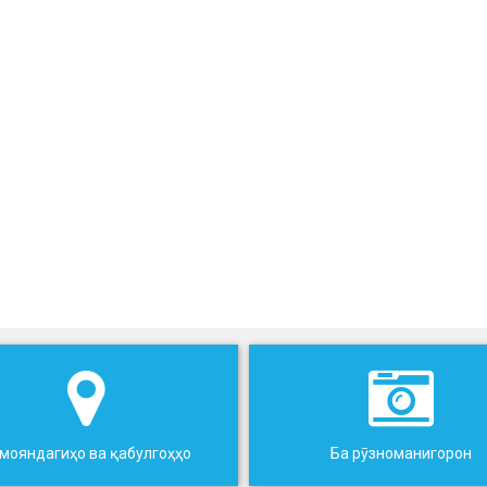
мояндагиҳо ва қабулгоҳҳо
Ба рӯзноманигорон