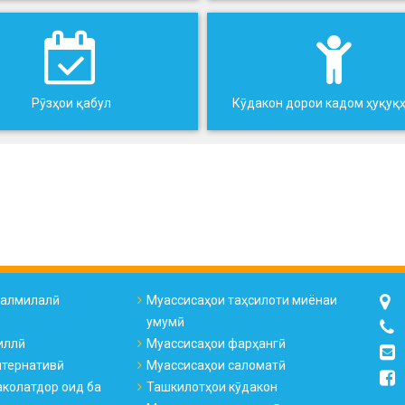
Рӯзҳои қабул
Кӯдакон дорои кадом ҳуқуқ
налмилалӣ
Муассисаҳои таҳсилоти миёнаи
умумӣ
иллӣ
Муассисаҳои фарҳангӣ
лтернативӣ
Муассисаҳои саломатӣ
колатдор оид ба
Ташкилотҳои кӯдакон