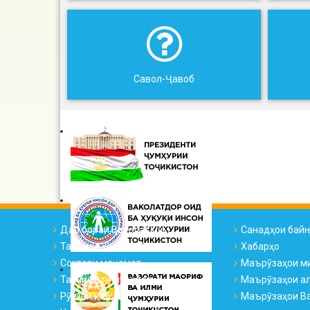
Савол-Ҷавоб
Дар бораи Ваколатдор
Санадҳои бай
Тарҷумаи ҳоли ВҲК
Хабарҳо
Сохтори мақомот
Маърӯзаҳои м
Таснифоти муроҷиатҳо
Маърӯзаҳои а
Рӯзҳои қабул
Маърӯзаҳои Ва