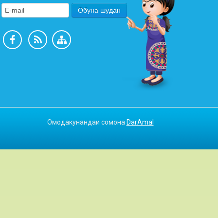
Омодакунандаи сомона
DarAmal