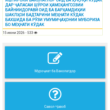
ИШТИРОКИ ВАКОЛАТЛОР ОИД БА ҲУҚУҚИ КӮДАК
ДАР ҶАЛАСАИ ШӮРОИ ҲАМОҲАНГСОЗИИ
БАЙНИИДОРАВӢ ОИД БА БАРҲАМДИҲИИ
ШАКЛҲОИ БАДТАРИНИ МЕҲНАТИ КӮДАК
БАХШИДА БА РӮЗИ УМУМИҶАҲОНИИ МУБОРИЗА
БО МЕҲНАТИ КӮДАК
15 июни 2026 - 533
Муроҷиат ба Ваколатдор
Савол-Ҷавоб