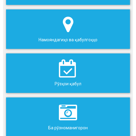
Намояндагиҳо ва қабулгоҳҳо
Рӯзҳои қабул
Ба рӯзноманигорон