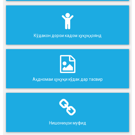
Кӯдакон дорои кадом ҳуқуқҳоянд
Аҳдномаи ҳуқуқи кўдак дар тасвир
Нишониҳои муфид