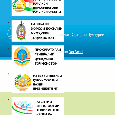
© 2026
Ваколатдор оид ба ҳуқуқи кӯдак дар Ҷумҳурии
Тоҷикистон
Омодакунандаи сомона
DarAmal