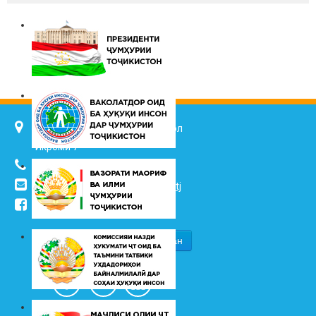
734025, ш. Душанбе, кӯч. Ҷалол
Икромӣ 7
(+992 37) 2217352
info@vhk.tj
,
info@ombudsman.tj
/kudakon