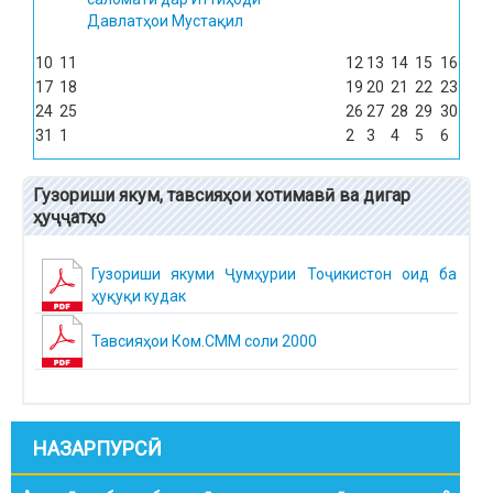
Давлатҳои Мустақил
10
11
12
13
14
15
16
17
18
19
20
21
22
23
24
25
26
27
28
29
30
31
1
2
3
4
5
6
Гузориши якум, тавсияҳои хотимавӣ ва дигар
ҳуҷҷатҳо
Гузориши якуми Ҷумҳурии Тоҷикистон оид ба
ҳуқуқи кудак
Тавсияҳои Ком.СММ соли 2000
НАЗАРПУРСӢ