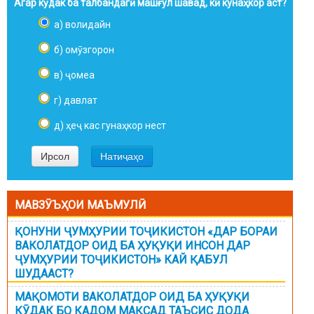
Агар кӯдак ба талбандагӣ машғул шавад, кӣ кунаҳкор аст?
а) волидайн
б) омӯзгорон
в) ҷомеа
г) давлат
д) ҳеҷ кас гунаҳкор нест
МАВЗӮЪҲОИ МАЪМУЛӢ
ҚОНУНИ ҶУМҲУРИИ ТОҶИКИСТОН «ДАР БОРАИ
ВАКОЛАТДОР ОИД БА ҲУҚУҚИ ИНСОН ДАР
ҶУМҲУРИИ ТОҶИКИСТОН» КАЙ ҚАБУЛ
ШУДААСТ?
МАҚОМОТИ ВАКОЛАТДОР ОИД БА ҲУҚУҚИ
КӮДАК БО КАДОМ МАҚСАД ТАЪСИС ДОДА