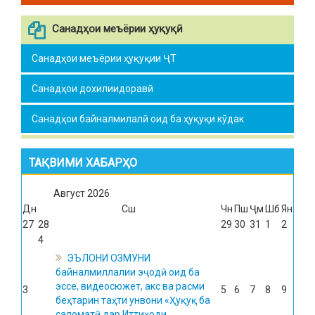
Санадҳои меъёрии ҳуқуқӣ
Санадҳои меъёрии ҳуқуқии ҶТ
Санадҳои дохилиидоравӣ
Санадҳои байналмилалӣ оид ба ҳуқуқи кӯдак
ТАҚВИМИ ХАБАРҲО
Август
2026
Дн
Сш
Чн
Пш
Ҷм
Шб
Ян
27
28
29
30
31
1
2
4
ЭЪЛОНИ ОЗМУНИ
байналмиллалии эҷодӣ оид ба
эссе, видеосюжет, акс ва расми
3
5
6
7
8
9
беҳтарин таҳти унвони «Ҳуқуқ ба
саломатӣ дар Иттиҳоди