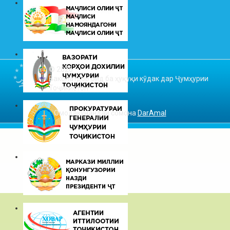
© 2026
Ваколатдор оид ба ҳуқуқи кӯдак дар Ҷумҳурии
Тоҷикистон
Омодакунандаи сомона
DarAmal