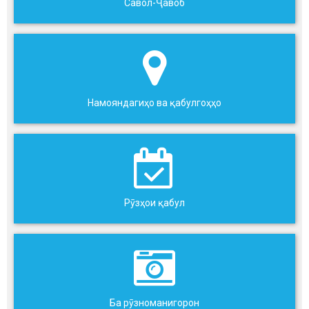
Савол-Ҷавоб
Намояндагиҳо ва қабулгоҳҳо
Рӯзҳои қабул
Ба рӯзноманигорон