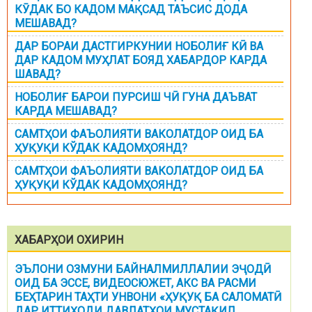
КӮДАК БО КАДОМ МАҚСАД ТАЪСИС ДОДА
МЕШАВАД?
ДАР БОРАИ ДАСТГИРКУНИИ НОБОЛИҒ КӢ ВА
ДАР КАДОМ МУҲЛАТ БОЯД ХАБАРДОР КАРДА
ШАВАД?
НОБОЛИҒ БАРОИ ПУРСИШ ЧӢ ГУНА ДАЪВАТ
КАРДА МЕШАВАД?
САМТҲОИ ФАЪОЛИЯТИ ВАКОЛАТДОР ОИД БА
ҲУҚУҚИ КЎДАК КАДОМҲОЯНД?
САМТҲОИ ФАЪОЛИЯТИ ВАКОЛАТДОР ОИД БА
ҲУҚУҚИ КЎДАК КАДОМҲОЯНД?
ХАБАРҲОИ ОХИРИН
ЭЪЛОНИ ОЗМУНИ БАЙНАЛМИЛЛАЛИИ ЭҶОДӢ
ОИД БА ЭССЕ, ВИДЕОСЮЖЕТ, АКС ВА РАСМИ
БЕҲТАРИН ТАҲТИ УНВОНИ «ҲУҚУҚ БА САЛОМАТӢ
ДАР ИТТИҲОДИ ДАВЛАТҲОИ МУСТАҚИЛ