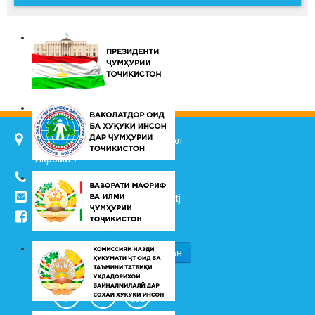
734025, ш. Душанбе, кӯч. Ҷалол
Икромӣ 7
(+992 37) 2217352
info@vhk.tj
,
info@ombudsman.tj
/kudakon