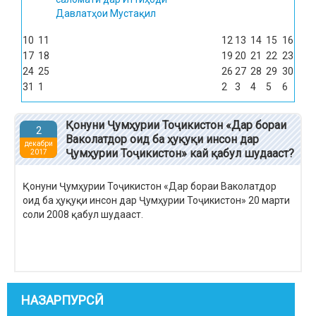
Давлатҳои Мустақил
10
11
12
13
14
15
16
17
18
19
20
21
22
23
24
25
26
27
28
29
30
31
1
2
3
4
5
6
Қонуни Ҷумҳурии Тоҷикистон «Дар бораи
2
Ваколатдор оид ба ҳуқуқи инсон дар
декабри
Ҷумҳурии Тоҷикистон» кай қабул шудааст?
2017
Қонуни Ҷумҳурии Тоҷикистон «Дар бораи Ваколатдор
оид ба ҳуқуқи инсон дар Ҷумҳурии Тоҷикистон» 20 марти
соли 2008 қабул шудааст.
НАЗАРПУРСӢ