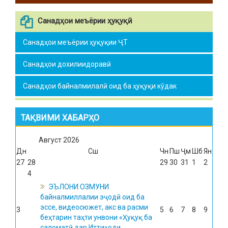
Санадҳои меъёрии ҳуқуқӣ
Санадҳои меъёрии ҳуқуқии ҶТ
Санадҳои дохилиидоравӣ
Санадҳои байналмилалӣ оид ба ҳуқуқи кӯдак
ТАҚВИМИ ХАБАРҲО
Август
2026
Дн
Сш
Чн
Пш
Ҷм
Шб
Ян
27
28
29
30
31
1
2
4
ЭЪЛОНИ ОЗМУНИ
байналмиллалии эҷодӣ оид ба
эссе, видеосюжет, акс ва расми
3
5
6
7
8
9
беҳтарин таҳти унвони «Ҳуқуқ ба
саломатӣ дар Иттиҳоди