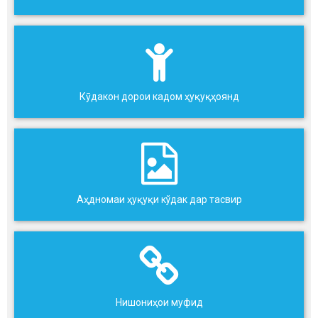
Кӯдакон дорои кадом ҳуқуқҳоянд
Аҳдномаи ҳуқуқи кўдак дар тасвир
Нишониҳои муфид