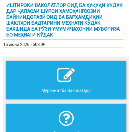
ИШТИРОКИ ВАКОЛАТЛОР ОИД БА ҲУҚУҚИ КӮДАК
ДАР ҶАЛАСАИ ШӮРОИ ҲАМОҲАНГСОЗИИ
БАЙНИИДОРАВӢ ОИД БА БАРҲАМДИҲИИ
ШАКЛҲОИ БАДТАРИНИ МЕҲНАТИ КӮДАК
БАХШИДА БА РӮЗИ УМУМИҶАҲОНИИ МУБОРИЗА
БО МЕҲНАТИ КӮДАК
15 июни 2026 - 508
Муроҷиат ба Ваколатдор