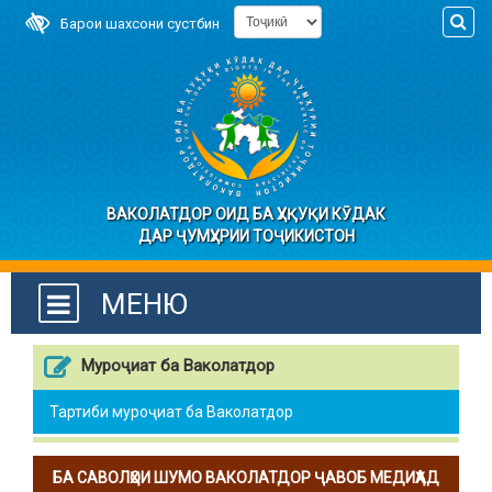
Барои шахсони сустбин
ВАКОЛАТДОР ОИД БА ҲУҚУҚИ КӮДАК
ДАР ҶУМҲУРИИ ТОҶИКИСТОН
МЕНЮ
Муроҷиат ба Ваколатдор
Тартиби муроҷиат ба Ваколатдор
БА САВОЛҲОИ ШУМО ВАКОЛАТДОР ҶАВОБ МЕДИҲАД