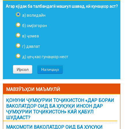
Агар кӯдак ба талбандагӣ машғул шавад, кӣ кунаҳкор аст?
а) волидайн
б) омӯзгорон
в) ҷомеа
г) давлат
д) ҳеҷ кас гунаҳкор нест
МАВЗӮЪҲОИ МАЪМУЛӢ
ҚОНУНИ ҶУМҲУРИИ ТОҶИКИСТОН «ДАР БОРАИ
ВАКОЛАТДОР ОИД БА ҲУҚУҚИ ИНСОН ДАР
ҶУМҲУРИИ ТОҶИКИСТОН» КАЙ ҚАБУЛ
ШУДААСТ?
МАҚОМОТИ ВАКОЛАТДОР ОИД БА ҲУҚУҚИ