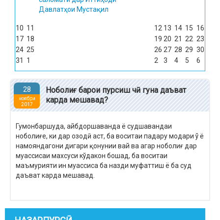
Давлатҳои Мустақил
10
11
12
13
14
15
16
17
18
19
20
21
22
23
24
25
26
27
28
29
30
31
1
2
3
4
5
6
28
Ноболиғ барои пурсиш чӣ гуна даъват
карда мешавад?
ноябри
2017
Гумонбаршуда, айбдоршаванда ё судшавандаи
ноболиғе, ки дар озодӣ аст, ба воситаи падару модари ў ё
намояндагони дигари қонунии вай ва агар ноболиғ дар
муассисаи махсуси кўдакон бошад, ба воситаи
маъмурияти ин муассиса ба назди муфаттиш ё ба суд
даъват карда мешавад.