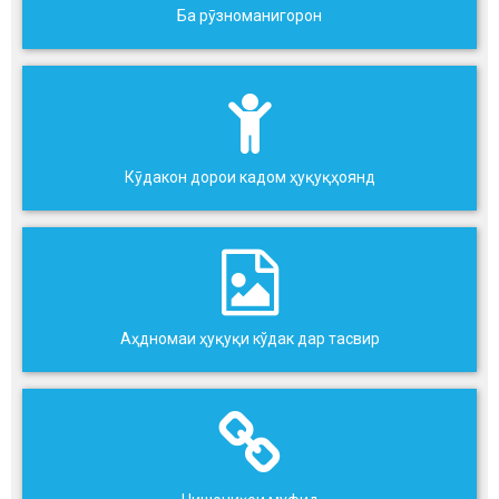
Ба рӯзноманигорон
Кӯдакон дорои кадом ҳуқуқҳоянд
Аҳдномаи ҳуқуқи кўдак дар тасвир