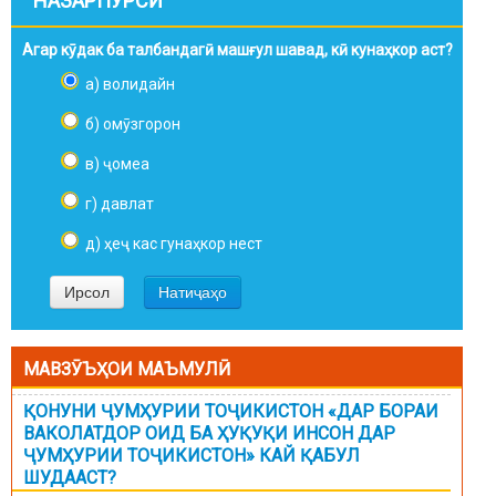
НАЗАРПУРСӢ
Агар кӯдак ба талбандагӣ машғул шавад, кӣ кунаҳкор аст?
а) волидайн
б) омӯзгорон
в) ҷомеа
г) давлат
д) ҳеҷ кас гунаҳкор нест
МАВЗӮЪҲОИ МАЪМУЛӢ
ҚОНУНИ ҶУМҲУРИИ ТОҶИКИСТОН «ДАР БОРАИ
ВАКОЛАТДОР ОИД БА ҲУҚУҚИ ИНСОН ДАР
ҶУМҲУРИИ ТОҶИКИСТОН» КАЙ ҚАБУЛ
ШУДААСТ?