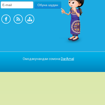
Омодакунандаи сомона
DarAmal