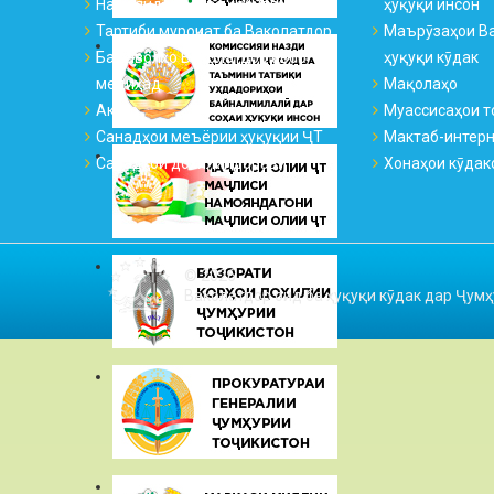
Намояндагиҳо ва қабулгоҳҳо
ҳуқуқи инсон
Тартиби муроҷиат ба Ваколатдор
Маърӯзаҳои Ва
Ба саволҳо Ваколатдор ҷавоб
ҳуқуқи кӯдак
медиҳад
Мақолаҳо
Аксҳо
Муассисаҳои т
Санадҳои меъёрии ҳуқуқии ҶТ
Мактаб-интер
Санадҳои дохилиидоравӣ
Хонаҳои кӯдак
© 2026
Ваколатдор оид ба ҳуқуқи кӯдак дар Ҷумҳ