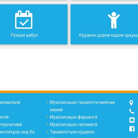
Рӯзҳои қабул
Кӯдакон дорои кадом ҳуқуқ
налмилалӣ
Муассисаҳои таҳсилоти миёнаи
умумӣ
иллӣ
Муассисаҳои фарҳангӣ
лтернативӣ
Муассисаҳои саломатӣ
колатдор оид ба
Ташкилотҳои кӯдакон