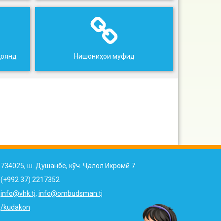
ҳоянд
Нишониҳои муфид
734025, ш. Душанбе, кӯч. Ҷалол Икромӣ 7
(+992 37) 2217352
info@vhk.tj
,
info@ombudsman.tj
/kudakon