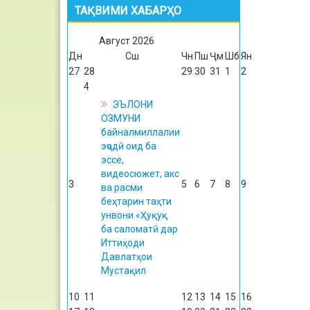
ТАҚВИМИ ХАБАРҲО
Август
2026
Дн
Сш
Чн
Пш
Ҷм
Шб
Ян
27
28
29
30
31
1
2
4
ЭЪЛОНИ
ОЗМУНИ
байналмиллалии
эҷодӣ оид ба
эссе,
видеосюжет, акс
3
5
6
7
8
9
ва расми
беҳтарин таҳти
унвони «Ҳуқуқ
ба саломатӣ дар
Иттиҳоди
Давлатҳои
Мустақил
10
11
12
13
14
15
16