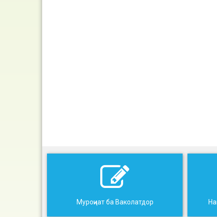
Муроҷиат ба Ваколатдор
На