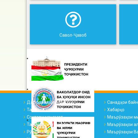
Савол-Ҷавоб
Дар бораи Ваколатдор
Санадҳои бай
Тарҷумаи ҳоли ВҲК
Хабарҳо
Сохтори мақомот
Маърӯзаҳои м
Таснифоти муроҷиатҳо
Маърӯзаҳои а
Рӯзҳои қабул
Маърӯзаҳои Ва