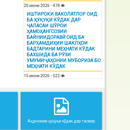
20 июни 2026 - 474
ИШТИРОКИ ВАКОЛАТЛОР ОИД
БА ҲУҚУҚИ КӮДАК ДАР
ҶАЛАСАИ ШӮРОИ
ҲАМОҲАНГСОЗИИ
БАЙНИИДОРАВӢ ОИД БА
БАРҲАМДИҲИИ ШАКЛҲОИ
БАДТАРИНИ МЕҲНАТИ КӮДАК
БАХШИДА БА РӮЗИ
УМУМИҶАҲОНИИ МУБОРИЗА БО
МЕҲНАТИ КӮДАК
15 июни 2026 - 522
Аҳдномаи ҳуқуқи кўдак дар тасвир