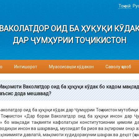
Тоҷикӣ
Ру
ВАКОЛАТДОР ОИД БА ҲУҚУҚИ КӮДА
ДАР ҶУМҲУРИИ ТОҶИКИСТОН
о
Интишорот
Муассисаҳои кӯдакон
Саволу ҷавоб
Мақомоти Ваколатдор оид ба ҳуқуқи кӯдак бо кадом мақса
таъсис дода мешавад?
аколатдор оид ба ҳуқуқи кӯдак дар Ҷумҳурии Тоҷикистон мутобиқи
Тоҷикистон «Дар бораи Ваколатдор оид ба ҳуқуқи инсон дар Ҷ
н» бо мақсади тақвияти кафолатҳои конститутсионии ҳимояи д
озодиҳои инсон ва шаҳрванд, мусоидат ба риоя ва эҳтироми онҳо аз
ҳокимияти давлатӣ, мақомоти худидоракунии шаҳрак ва деҳот (ҷам