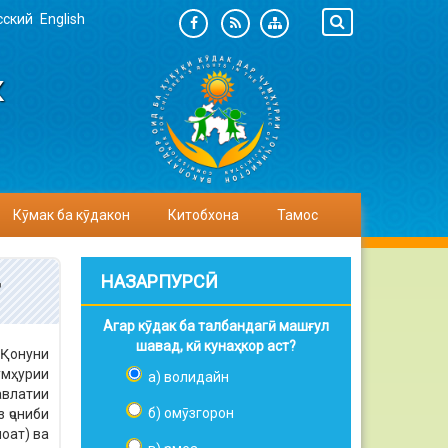
сский
English
К
Кӯмак ба кӯдакон
Китобхона
Тамос
д
НАЗАРПУРСӢ
Агар кӯдак ба талбандагӣ машғул
шавад, кӣ кунаҳкор аст?
 Қонуни
умҳурии
а) волидайн
авлатии
б) омӯзгорон
 ҷониби
оат) ва