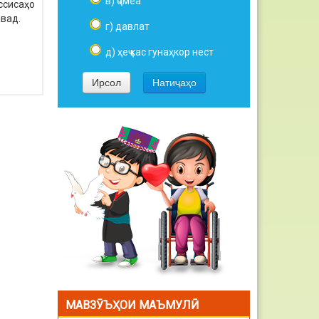
в) ҷомеа
ссисаҳо
вад.
г) давлат
д) ҳеҷ кас гунаҳкор нест
МАВЗӮЪҲОИ МАЪМУЛӢ