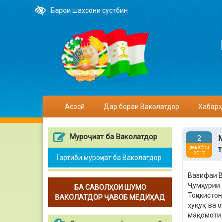
Барои шахсони сустбин
Асосӣ
Дар бораи Ваколатдор
Хабарҳ
Муроҷиат ба Ваколатдор
2
декабри
2017
Тартиби муроҷиат ба Ваколатдор
Вазифаи В
Ҷумҳурии 
БА САВОЛҲОИ ШУМО
Тоҷикисто
ВАКОЛАТДОР ҶАВОБ МЕДИҲАД
ҳуқуқ ва 
мақомоти 