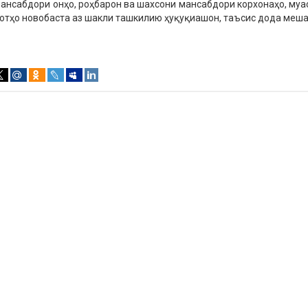
ансабдори онҳо, роҳбарон ва шахсони мансабдори корхонаҳо, муа
отҳо новобаста аз шакли ташкилию ҳуқуқиашон, таъсис дода меша