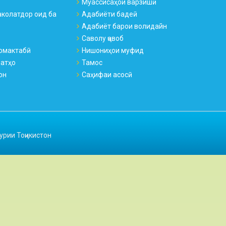
Муассисаҳои варзишӣ
колатдор оид ба
Адабиёти бадеӣ
Адабиёт барои волидайн
Саволу ҷавоб
омактабӣ
Нишониҳои муфид
натҳо
Тамос
он
Саҳифаи асосӣ
урии Тоҷикистон