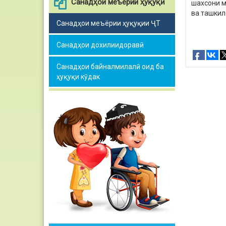
Санадҳои меъёрии ҳуқуқӣ
шахсони м
ва ташкил
Санадҳои меъёрии ҳуқуқии ҶТ
Санадҳои дохилиидоравӣ
Санадҳои байналмилалӣ оид ба
ҳуқуқи кӯдак