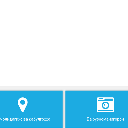
мояндагиҳо ва қабулгоҳҳо
Ба рӯзноманигорон