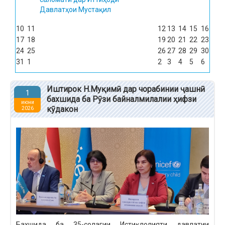
Давлатҳои Мустақил
10
11
12
13
14
15
16
17
18
19
20
21
22
23
24
25
26
27
28
29
30
31
1
2
3
4
5
6
Иштирок Н.Муқимӣ дар чорабинии ҷашнӣ
1
бахшида ба Рӯзи байналмилалии ҳифзи
июни
кӯдакон
2026
Бахшида ба 35-солагии Истиқлолияти давлатии