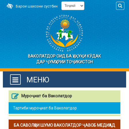
Барои шахсони сустбин
ВАКОЛАТДОР ОИД БА ҲУҚУҚИ КӮДАК
ДАР ҶУМҲУРИИ ТОҶИКИСТОН
МЕНЮ
Муроҷиат ба Ваколатдор
Тартиби муроҷиат ба Ваколатдор
БА САВОЛҲОИ ШУМО ВАКОЛАТДОР ҶАВОБ МЕДИҲАД