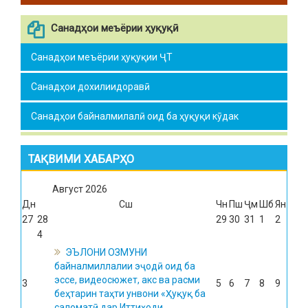
Санадҳои меъёрии ҳуқуқӣ
Санадҳои меъёрии ҳуқуқии ҶТ
Санадҳои дохилиидоравӣ
Санадҳои байналмилалӣ оид ба ҳуқуқи кӯдак
ТАҚВИМИ ХАБАРҲО
Август
2026
Дн
Сш
Чн
Пш
Ҷм
Шб
Ян
27
28
29
30
31
1
2
4
ЭЪЛОНИ ОЗМУНИ
байналмиллалии эҷодӣ оид ба
эссе, видеосюжет, акс ва расми
3
5
6
7
8
9
беҳтарин таҳти унвони «Ҳуқуқ ба
саломатӣ дар Иттиҳоди