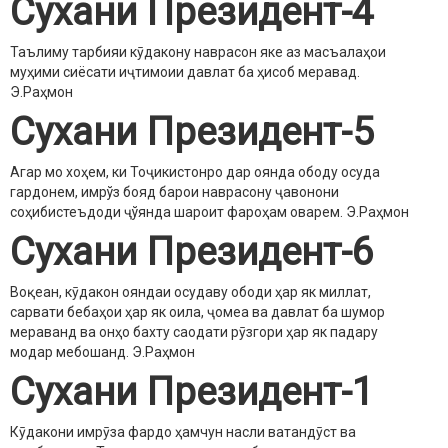
Сухани Президент-4
Таълиму тарбияи кӯдакону наврасон яке аз масъалаҳои
муҳими сиёсати иҷтимоии давлат ба ҳисоб меравад.
Э.Раҳмон
Сухани Президент-5
Агар мо хоҳем, ки Тоҷикистонро дар оянда ободу осуда
гардонем, имрўз бояд барои наврасону ҷавонони
соҳибистеъдоди ҷўянда шароит фароҳам оварем.
Э.Раҳмон
Сухани Президент-6
Воқеан, кӯдакон ояндаи осудаву ободи ҳар як миллат,
сарвати бебаҳои ҳар як оила, ҷомеа ва давлат ба шумор
мераванд ва онҳо бахту саодати рӯзгори ҳар як падару
модар мебошанд.
Э.Раҳмон
Сухани Президент-1
Кӯдакони имрӯза фардо ҳамчун насли ватандӯст ва