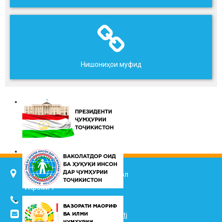
Нишониҳои муфид
734025, ш. Душанбе, кӯч. Ҷалол
Икромӣ 7
(+992 37) 2217352
info@vhk.tj
,
info@ombudsman.tj