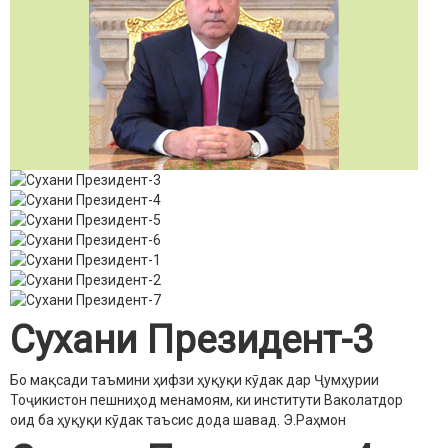
Сухани Президент-3
Бо мақсади таъмини ҳифзи ҳуқуқи кӯдак дар Ҷумҳурии
Тоҷикистон пешниҳод менамоям, ки институти Ваколатдор
оид ба ҳуқуқи кӯдак таъсис дода шавад.
Э.Раҳмон