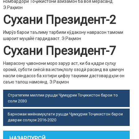
номбардори Тоҷикистони азизамон ба воя мерасанд.
Э.Раҳмон
Сухани Президент-2
Имрӯз барои таълиму тарбияи кӯдакону наврасон тамоми
шароит муҳайё гардидааст.
Э.Раҳмон
Сухани Президент-7
Наврасону ҷавонони моро зарур аст, ки ба қадри сулҳу
оромӣ, суботи сиёсӣ ва истиқлолу озодӣ расанд ва ҳамчун
насли ояндасоз ба хотири ҳифзу таҳкими дастовардҳои он
саъю талош намоянд.
Э.Раҳмон
Стратегияи миллии рушди Ҷумҳурии Тоҷикистон барои то
соли 2030
Барномаи миёнамуҳлати рушди Ҷумҳурии Тоҷикистон барои
давраи солҳои 2016-2020
НАЗАРПУРСӢ