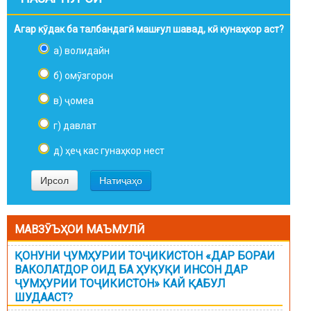
Агар кӯдак ба талбандагӣ машғул шавад, кӣ кунаҳкор аст?
а) волидайн
б) омӯзгорон
в) ҷомеа
г) давлат
д) ҳеҷ кас гунаҳкор нест
МАВЗӮЪҲОИ МАЪМУЛӢ
ҚОНУНИ ҶУМҲУРИИ ТОҶИКИСТОН «ДАР БОРАИ
ВАКОЛАТДОР ОИД БА ҲУҚУҚИ ИНСОН ДАР
ҶУМҲУРИИ ТОҶИКИСТОН» КАЙ ҚАБУЛ
ШУДААСТ?