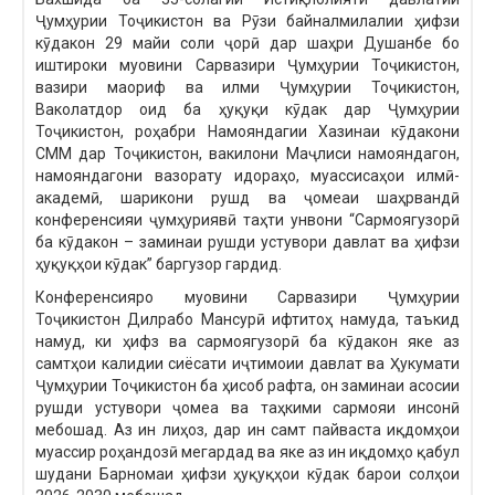
Ҷумҳурии Тоҷикистон ва Рӯзи байналмилалии ҳифзи
кӯдакон 29 майи соли ҷорӣ дар шаҳри Душанбе бо
иштироки муовини Сарвазири Ҷумҳурии Тоҷикистон,
вазири маориф ва илми Ҷумҳурии Тоҷикистон,
Ваколатдор оид ба ҳуқуқи кӯдак дар Ҷумҳурии
Тоҷикистон, роҳабри Намояндагии Хазинаи кӯдакони
СММ дар Тоҷикистон, вакилони Маҷлиси намояндагон,
намояндагони вазорату идораҳо, муассисаҳои илмӣ-
академӣ, шарикони рушд ва ҷомеаи шаҳрвандӣ
конференсияи ҷумҳуриявӣ таҳти унвони “Сармоягузорӣ
ба кӯдакон – заминаи рушди устувори давлат ва ҳифзи
ҳуқуқҳои кӯдак” баргузор гардид.
Конференсияро муовини Сарвазири Ҷумҳурии
Тоҷикистон Дилрабо Мансурӣ ифтитоҳ намуда, таъкид
намуд, ки ҳифз ва сармоягузорӣ ба кӯдакон яке аз
самтҳои калидии сиёсати иҷтимоии давлат ва Ҳукумати
Ҷумҳурии Тоҷикистон ба ҳисоб рафта, он заминаи асосии
рушди устувори ҷомеа ва таҳкими сармояи инсонӣ
мебошад. Аз ин лиҳоз, дар ин самт пайваста иқдомҳои
муассир роҳандозӣ мегардад ва яке аз ин иқдомҳо қабул
шудани Барномаи ҳифзи ҳуқуқҳои кӯдак барои солҳои