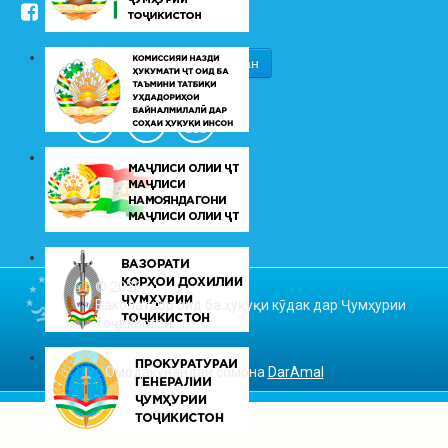
/kudakon
© 2026
Ваколатдор оид ба ҳуқуқи кӯдак дар Ҷумҳурии
Тоҷикистон
Омодакунандаи сомона
DarAmal