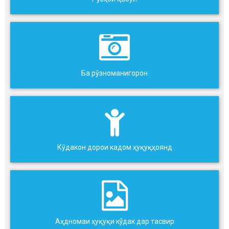
Ба рӯзноманигорон
Кӯдакон дорои кадом ҳуқуқҳоянд
Аҳдномаи ҳуқуқи кўдак дар тасвир