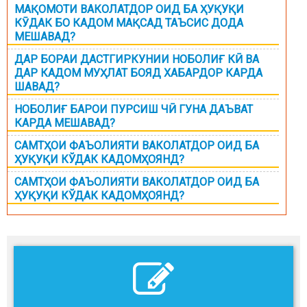
МАҚОМОТИ ВАКОЛАТДОР ОИД БА ҲУҚУҚИ
КӮДАК БО КАДОМ МАҚСАД ТАЪСИС ДОДА
МЕШАВАД?
ДАР БОРАИ ДАСТГИРКУНИИ НОБОЛИҒ КӢ ВА
ДАР КАДОМ МУҲЛАТ БОЯД ХАБАРДОР КАРДА
ШАВАД?
НОБОЛИҒ БАРОИ ПУРСИШ ЧӢ ГУНА ДАЪВАТ
КАРДА МЕШАВАД?
САМТҲОИ ФАЪОЛИЯТИ ВАКОЛАТДОР ОИД БА
ҲУҚУҚИ КЎДАК КАДОМҲОЯНД?
САМТҲОИ ФАЪОЛИЯТИ ВАКОЛАТДОР ОИД БА
ҲУҚУҚИ КЎДАК КАДОМҲОЯНД?