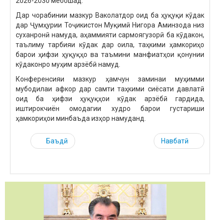
2026-2030 мебошад.
Дар чорабинии мазкур Ваколатдор оид ба ҳуқуқи кӯдак
дар Ҷумҳурии Тоҷикистон Муқимӣ Нигора Аминзода низ
суханронӣ намуда, аҳаммияти сармоягузорӣ ба кӯдакон,
таълиму тарбияи кӯдак дар оила, таҳкими ҳамкориҳо
барои ҳифзи ҳуқуқҳо ва таъмини манфиатҳои қонунии
кӯдаконро муҳим арзёбӣ намуд.
Конференсияи мазкур ҳамчун заминаи муҳимми
мубодилаи афкор дар самти таҳкими сиёсати давлатӣ
оид ба ҳифзи ҳуқуқҳои кӯдак арзёбӣ гардида,
иштирокчиён омодагии худро барои густариши
ҳамкориҳои минбаъда изҳор намуданд.
Баъдӣ
Навбатӣ