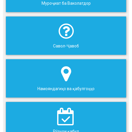
Муроҷиат ба Ваколатдор
Савол-Ҷавоб
Намояндагиҳо ва қабулгоҳҳо
Рӯзҳои қабул