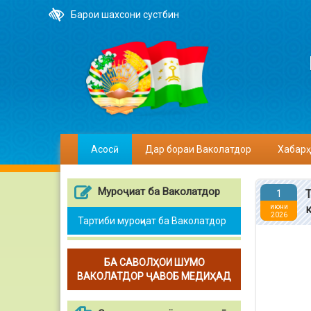
Барои шахсони сустбин
Асосӣ
Дар бораи Ваколатдор
Хабарҳ
Муроҷиат ба Ваколатдор
1
июни
2026
Тартиби муроҷиат ба Ваколатдор
БА САВОЛҲОИ ШУМО
ВАКОЛАТДОР ҶАВОБ МЕДИҲАД