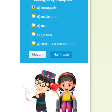
шавад, кӣ кунаҳкор аст?
а) волидайн
б) омӯзгорон
в) ҷомеа
г) давлат
д) ҳеҷ кас гунаҳкор нест