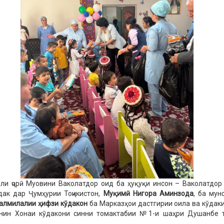
ли ҷорӣ Муовини Ваколатдор оид ба ҳуқуқи инсон – Ваколатдор
дак дар Ҷумҳурии Тоҷикистон,
Муқ
им
ӣ
Нигора
Аминзода
, ба мун
алмилалии
ҳ
ифзи
к
ӯ
дакон
ба Марказҳои дастгирии оила ва кӯдак
нин Хонаи кӯдакони синни томактабии №1-и шаҳри Душанбе 