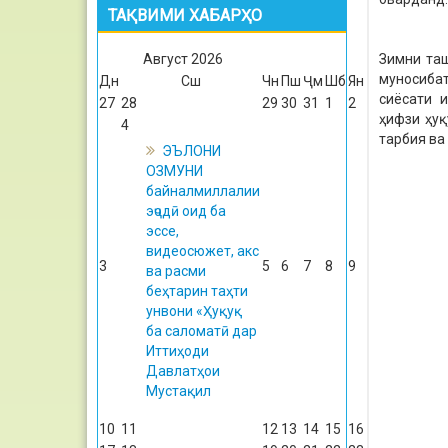
ТАҚВИМИ ХАБАРҲО
Август
2026
Зимни та
муносибат
Дн
Сш
Чн
Пш
Ҷм
Шб
Ян
сиёсати и
27
28
29
30
31
1
2
ҳифзи ҳу
4
тарбия ва
ЭЪЛОНИ
ОЗМУНИ
байналмиллалии
эҷодӣ оид ба
эссе,
видеосюжет, акс
3
5
6
7
8
9
ва расми
беҳтарин таҳти
унвони «Ҳуқуқ
ба саломатӣ дар
Иттиҳоди
Давлатҳои
Мустақил
10
11
12
13
14
15
16