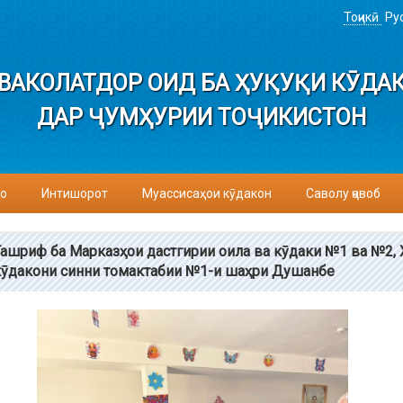
Тоҷикӣ
Ру
ВАКОЛАТДОР ОИД БА ҲУҚУҚИ КӮДА
ДАР ҶУМҲУРИИ ТОҶИКИСТОН
о
Интишорот
Муассисаҳои кӯдакон
Саволу ҷавоб
Ташриф ба Марказҳои дастгирии оила ва кӯдаки №1 ва №2, 
кӯдакони синни томактабии №1-и шаҳри Душанбе