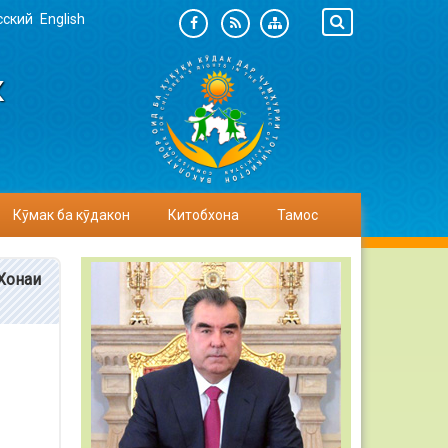
сский
English
К
Кӯмак ба кӯдакон
Китобхона
Тамос
Хонаи