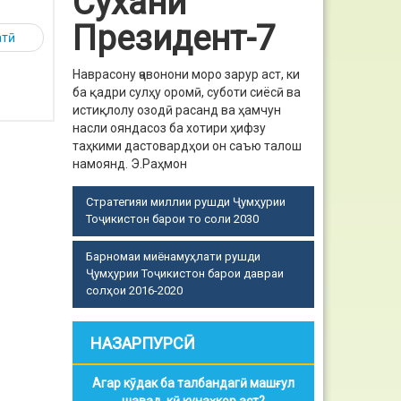
Сухани
Президент-7
атӣ
Наврасону ҷавонони моро зарур аст, ки
ба қадри сулҳу оромӣ, суботи сиёсӣ ва
истиқлолу озодӣ расанд ва ҳамчун
насли ояндасоз ба хотири ҳифзу
таҳкими дастовардҳои он саъю талош
намоянд.
Э.Раҳмон
Стратегияи миллии рушди Ҷумҳурии
Тоҷикистон барои то соли 2030
Барномаи миёнамуҳлати рушди
Ҷумҳурии Тоҷикистон барои давраи
солҳои 2016-2020
НАЗАРПУРСӢ
Агар кӯдак ба талбандагӣ машғул