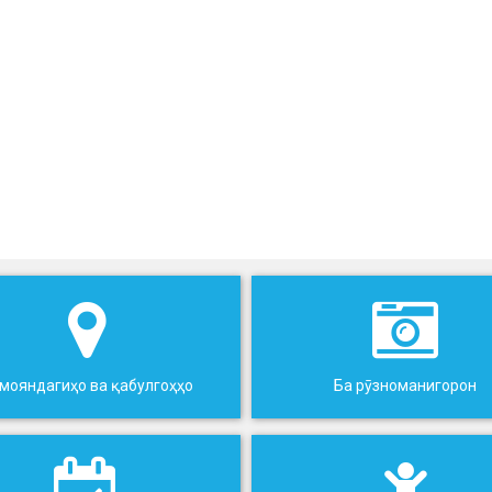
мояндагиҳо ва қабулгоҳҳо
Ба рӯзноманигорон