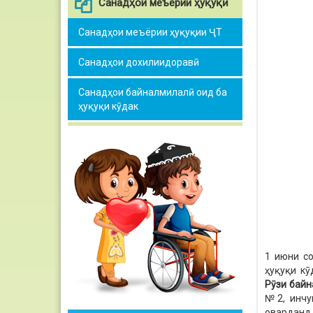
Санадҳои меъёрии ҳуқуқӣ
Санадҳои меъёрии ҳуқуқии ҶТ
Санадҳои дохилиидоравӣ
Санадҳои байналмилалӣ оид ба
ҳуқуқи кӯдак
1 июни со
ҳуқуқи кӯ
Рӯ
зи
байн
№2, инчу
оварданд.