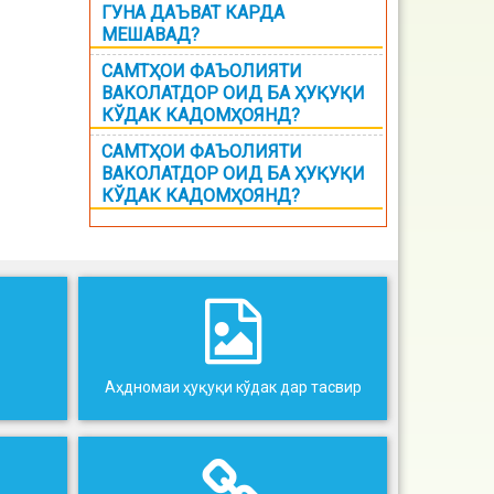
ГУНА ДАЪВАТ КАРДА
МЕШАВАД?
САМТҲОИ ФАЪОЛИЯТИ
ВАКОЛАТДОР ОИД БА ҲУҚУҚИ
КЎДАК КАДОМҲОЯНД?
САМТҲОИ ФАЪОЛИЯТИ
ВАКОЛАТДОР ОИД БА ҲУҚУҚИ
КЎДАК КАДОМҲОЯНД?
Аҳдномаи ҳуқуқи кўдак дар тасвир