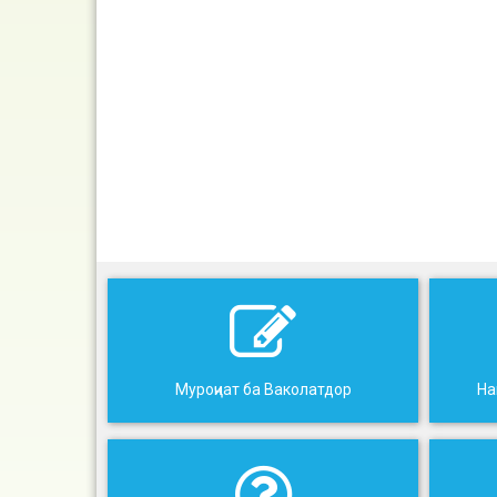
Муроҷиат ба Ваколатдор
На