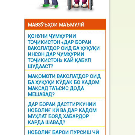
МАВЗӮЪҲОИ МАЪМУЛӢ
ҚОНУНИ ҶУМҲУРИИ
ТОҶИКИСТОН «ДАР БОРАИ
ВАКОЛАТДОР ОИД БА ҲУҚУҚИ
ИНСОН ДАР ҶУМҲУРИИ
ТОҶИКИСТОН» КАЙ ҚАБУЛ
ШУДААСТ?
МАҚОМОТИ ВАКОЛАТДОР ОИД
БА ҲУҚУҚИ КӮДАК БО КАДОМ
МАҚСАД ТАЪСИС ДОДА
МЕШАВАД?
ДАР БОРАИ ДАСТГИРКУНИИ
НОБОЛИҒ КӢ ВА ДАР КАДОМ
МУҲЛАТ БОЯД ХАБАРДОР
КАРДА ШАВАД?
НОБОЛИҒ БАРОИ ПУРСИШ ЧӢ