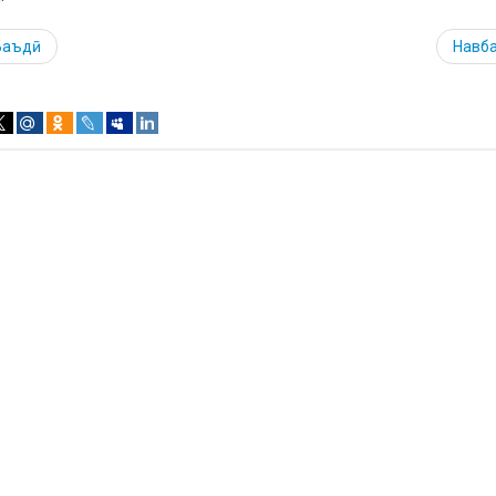
Баъдӣ
Навб