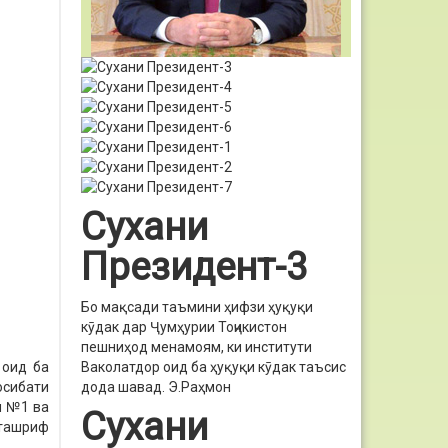
Сухани
Президент-3
Бо мақсади таъмини ҳифзи ҳуқуқи
кӯдак дар Ҷумҳурии Тоҷикистон
пешниҳод менамоям, ки институти
Ваколатдор оид ба ҳуқуқи кӯдак таъсис
 оид ба
дода шавад.
Э.Раҳмон
осибати
и №1 ва
Сухани
ташриф