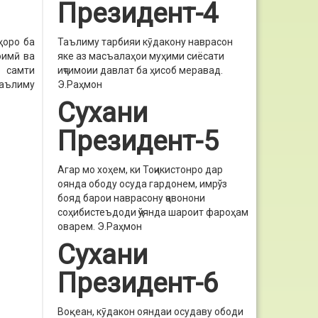
Президент-4
Таълиму тарбияи кӯдакону наврасон
ҳоро ба
яке аз масъалаҳои муҳими сиёсати
оимӣ ва
иҷтимоии давлат ба ҳисоб меравад.
р самти
Э.Раҳмон
таълиму
Сухани
Президент-5
Агар мо хоҳем, ки Тоҷикистонро дар
оянда ободу осуда гардонем, имрўз
бояд барои наврасону ҷавонони
соҳибистеъдоди ҷўянда шароит фароҳам
оварем.
Э.Раҳмон
Сухани
Президент-6
Воқеан, кӯдакон ояндаи осудаву ободи