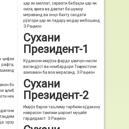
ҳар як миллат, сарвати бебаҳои ҳар як
оила, ҷомеа ва давлат ба шумор
мераванд ва онҳо бахту саодати
рӯзгори ҳар як падару модар мебошанд.
Э.Раҳмон
Сухани
Президент-1
а ҳифзи
Кӯдакони имрӯза фардо ҳамчун насли
 рафта,
ватандӯст ва номбардори Тоҷикистони
нишманд
азизамон ба воя мерасанд.
Э.Раҳмон
Сухани
акон бо
и ҷолиб
Президент-2
оти нек
Имрӯз барои таълиму тарбияи кӯдакону
ндагони
наврасон тамоми шароит муҳайё
 тақдим
гардидааст.
Э.Раҳмон
да орзу