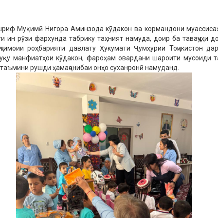
шриф Муқимӣ Нигора Аминзода кӯдакон ва кормандони муассиса
и ин рӯзи фархунда табрику таҳният намуда, доир ба таваҷҷуҳи д
ҷтимоии роҳбарияти давлату Ҳукумати Ҷумҳурии Тоҷикистон да
қуқу манфиатҳои кӯдакон, фароҳам овардани шароити мусоиди 
 таъмини рушди ҳамаҷонибаи онҳо суханронӣ намуданд.