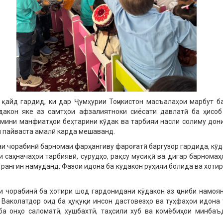
қайд гардид, ки дар Ҷумҳурии Тоҷикистон масъалаҳои марбут б
дакон яке аз самтҳои афзалиятноки сиёсати давлатӣ ба ҳисоб
мини манфиатҳои беҳтарини кӯдак ва тарбияи насли солиму до
 пайваста амалӣ карда мешаванд.
и чорабинӣ барномаи фарҳангиву фароғатӣ баргузор гардида, кӯд
 саҳначаҳои тарбиявӣ, сурудҳо, рақсу мусиқӣ ва дигар барномаҳо
рангин намуданд. Фазои идона ба кӯдакон руҳияи болида ва хотир
и чорабинӣ ба хотири шод гардонидани кӯдакон аз ҷониби намоя
Ваколатдор оид ба ҳуқуқи инсон дастовезҳо ва туҳфаҳои идона
ба онҳо саломатӣ, хушбахтӣ, таҳсили хуб ва комёбиҳои минбаъ
.