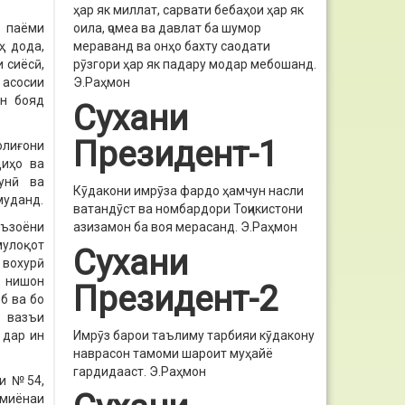
ҳар як миллат, сарвати бебаҳои ҳар як
ӣ паёми
оила, ҷомеа ва давлат ба шумор
ҳ дода,
мераванд ва онҳо бахту саодати
 сиёсӣ,
рӯзгори ҳар як падару модар мебошанд.
 асосии
Э.Раҳмон
он бояд
Сухани
Президент-1
олиғони
диҳо ва
кунӣ ва
Кӯдакони имрӯза фардо ҳамчун насли
муданд.
ватандӯст ва номбардори Тоҷикистони
аъзоёни
азизамон ба воя мерасанд.
Э.Раҳмон
мулоқот
Сухани
 вохурӣ
д нишон
Президент-2
б ва бо
а вазъи
 дар ин
Имрӯз барои таълиму тарбияи кӯдакону
наврасон тамоми шароит муҳайё
гардидааст.
Э.Раҳмон
ии №54,
 миёнаи