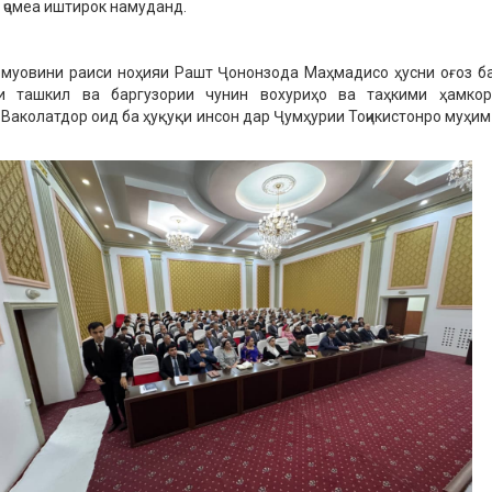
ҷомеа иштирок намуданд.
муовини раиси ноҳияи Рашт Ҷононзода Маҳмадисо ҳусни оғоз б
и ташкил ва баргузории чунин вохуриҳо ва таҳкими ҳамкор
Ваколатдор оид ба ҳуқуқи инсон дар Ҷумҳурии Тоҷикистонро муҳим