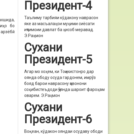
Президент-4
Таълиму тарбияи кӯдакону наврасон
ахшида,
яке аз масъалаҳои муҳими сиёсати
иҳо бо
иҷтимоии давлат ба ҳисоб меравад.
 арзёбӣ
Э.Раҳмон
Сухани
Президент-5
Агар мо хоҳем, ки Тоҷикистонро дар
оянда ободу осуда гардонем, имрўз
бояд барои наврасону ҷавонони
соҳибистеъдоди ҷўянда шароит фароҳам
оварем.
Э.Раҳмон
Сухани
Президент-6
Воқеан, кӯдакон ояндаи осудаву ободи