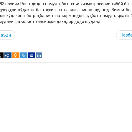
3 ноҳияи Рашт дидан намуда, бо вазъи хизматрасонии тиббӣ ба к
уқуқҳои кӯдакон ба таҳсил аз наздик шинос шуданд. Зимни бо
ои кӯдакона бо роҳбарият ва кормандон суҳбат намуда, ҷиҳати 
мудани фаъолият тавсияҳои дахлдор дода шуданд.
Баъдӣ
Навб