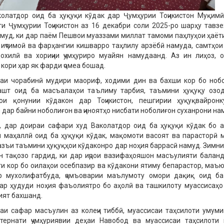
колатдор оид ба ҳуқуқи кӯдак дар Ҷумҳурии Тоҷикистон Муқим
и Ҷумҳурии Тоҷикистон аз 16 декабри соли 2025-ро шарҳу тавзе
муд, ки дар паём Пешвои муаззами миллат тамоми паҳлуҳои ҳаёти
 иҷтимоӣ ва фарҳангии кишварро таҳлилу арзёбӣ намуда, самтҳои
охилӣ ва хориҷии ҷумҳуриро муайян намудаанд. Аз ин лиҳоз, 
кори ҳар як фарди ҷомеа бошад.
аи чорабинӣ мудири маориф, ходими дин ва бахши кор бо ноб
ашт оид ба масъалаҳои таълиму тарбия, таъмини ҳуқуқу озо
ои қонунии кӯдакон дар Тоҷикистон, пешгирии ҳуқуқвайрон
ӣ дар байни ноболиғон ва ҷиноятҳо нисбати ноболиғон суханрони на
, дар доираи сафари худ Ваколатдор оид ба ҳуқуқи кӯдак бо 
 маҳаллӣ оид ба ҳуқуқи кӯдак, мақомоти васоят ва парасторӣ 
азъи таъмини ҳуқуқҳои кӯдаконро дар ноҳия баррасӣ намуд. Зимни
н тақозо гардид, ки дар иҷрои вазифаҳояшон масъулияти балан
ати кор бо оилаҳои осебпазир ва кӯдакони ятиму бепарастор, маъю
р мухолифатбуда, ҷамъоварии маълумоту омори дақиқ оид б
ар ҳудуди ноҳия фаъолиятро бо аҳолӣ ва ташкилоту муассисаҳо
ият бахшанд.
и сафар масъулин аз колеҷи тиббӣ, муассисаи таҳсилоти умум
нтернати ҷумҳуриявии деҳаи Навобод ва муассисаи таҳсилоти