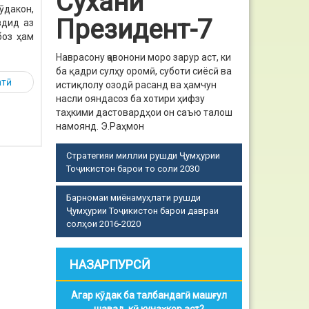
Сухани
ӯдакон,
Президент-7
здид аз
боз ҳам
Наврасону ҷавонони моро зарур аст, ки
ба қадри сулҳу оромӣ, суботи сиёсӣ ва
атӣ
истиқлолу озодӣ расанд ва ҳамчун
насли ояндасоз ба хотири ҳифзу
таҳкими дастовардҳои он саъю талош
намоянд.
Э.Раҳмон
Стратегияи миллии рушди Ҷумҳурии
Тоҷикистон барои то соли 2030
Барномаи миёнамуҳлати рушди
Ҷумҳурии Тоҷикистон барои давраи
солҳои 2016-2020
НАЗАРПУРСӢ
Агар кӯдак ба талбандагӣ машғул