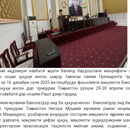
аи иқдомҳои навбатӣ ҷиҳати баланд бардоштани маърифати 
р соҳаи ҳуқуқи инсон, шарҳу тавзеҳи паёми Президенти Ҷу
н аз 16 декабри соли 2025 ва пешбурди фаъолияти мақомоти Вак
уқуқи инсон дар Ҷумҳурии Тоҷикистон рӯзҳои 29-30 апрели со
 навбатӣ дар ноҳияи Рашт доир гардид.
инӣ муовини Ваколатдор оид ба ҳуқуқи инсон - Ваколатдор оид ба
р Ҷумҳурии Тоҷикистон Нигора Муқимӣ муовини раиси ноҳия
 Маҳмадисо, роҳбарони воҳидҳои сохтории мақомоти иҷроияи м
и давлатӣ, мақомоти ҳифзи ҳуқуқ, мақомоти худидоракунии ша
иректорони муассисаҳои таҳсилоти миёнаи умумӣ, ходимони