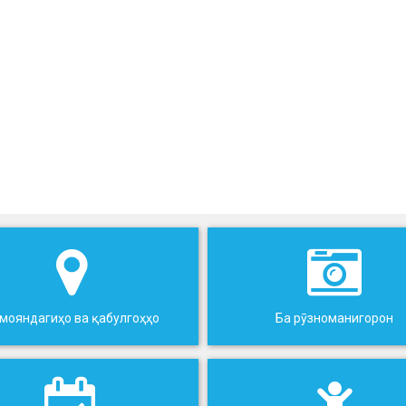
мояндагиҳо ва қабулгоҳҳо
Ба рӯзноманигорон