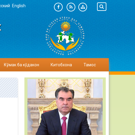
сский
English
К
Кӯмак ба кӯдакон
Китобхона
Тамос