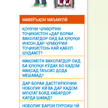
МАВЗӮЪҲОИ МАЪМУЛӢ
ҚОНУНИ ҶУМҲУРИИ
ТОҶИКИСТОН «ДАР БОРАИ
ВАКОЛАТДОР ОИД БА ҲУҚУҚИ
ИНСОН ДАР ҶУМҲУРИИ
ТОҶИКИСТОН» КАЙ ҚАБУЛ
ШУДААСТ?
МАҚОМОТИ ВАКОЛАТДОР ОИД
БА ҲУҚУҚИ КӮДАК БО КАДОМ
МАҚСАД ТАЪСИС ДОДА
МЕШАВАД?
ДАР БОРАИ ДАСТГИРКУНИИ
НОБОЛИҒ КӢ ВА ДАР КАДОМ
МУҲЛАТ БОЯД ХАБАРДОР
КАРДА ШАВАД?
НОБОЛИҒ БАРОИ ПУРСИШ ЧӢ