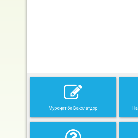
Муроҷиат ба Ваколатдор
На