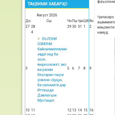
фаъолони 
ТАҚВИМИ ХАБАРҲО
Август
2026
Ҷаласаро 
Дн
Сш
Чн
Пш
Ҷм
Шб
Ян
аҳаммият
27
28
29
30
31
1
2
мақомоти 
4
намуд.
ЭЪЛОНИ
ОЗМУНИ
байналмиллалии
эҷодӣ оид ба
эссе,
видеосюжет, акс
3
5
6
7
8
9
ва расми
беҳтарин таҳти
унвони «Ҳуқуқ
ба саломатӣ дар
Иттиҳоди
Давлатҳои
Мустақил
10
11
12
13
14
15
16