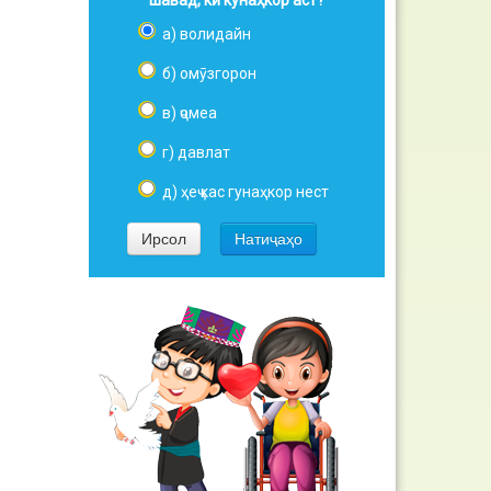
шавад, кӣ кунаҳкор аст?
а) волидайн
б) омӯзгорон
в) ҷомеа
г) давлат
д) ҳеҷ кас гунаҳкор нест