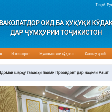
Тоҷикӣ
Ру
ВАКОЛАТДОР ОИД БА ҲУҚУҚИ КӮДА
ДАР ҶУМҲУРИИ ТОҶИКИСТОН
о
Интишорот
Муассисаҳои кӯдакон
Саволу ҷавоб
Идомаи шарҳу тавзеҳи паёми Президент дар ноҳияи Рашт