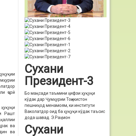
Сухани
ҳуқуқии
Президент-3
мҳурии
олатдор
ли ҷорӣ
Бо мақсади таъмини ҳифзи ҳуқуқи
кӯдак дар Ҷумҳурии Тоҷикистон
пешниҳод менамоям, ки институти
 ҳуқуқи
Ваколатдор оид ба ҳуқуқи кӯдак таъсис
и Рашт
дода шавад.
Э.Раҳмон
аҳаллии
Сухани
ҳрак ва
 дин ва