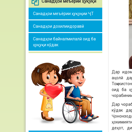
Санадҳои меъёрии ҳуқуқӣ
Санадҳои меъёрии ҳуқуқии ҶТ
Санадҳои дохилиидоравӣ
Санадҳои байналмилалӣ оид ба
ҳуқуқи кӯдак
Дар идом
аҳолӣ да
Тоҷикисто
оид ба ҳ
чорабинии
Дар чораб
кӯдак да
Ҷононзода
ҳокимият
деҳот, д