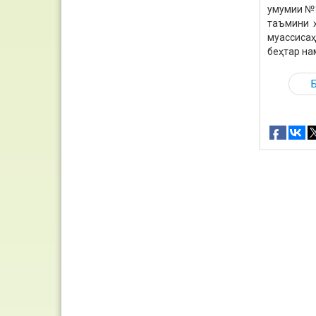
умумии №8
таъмини ҳ
муассисаҳ
беҳтар на