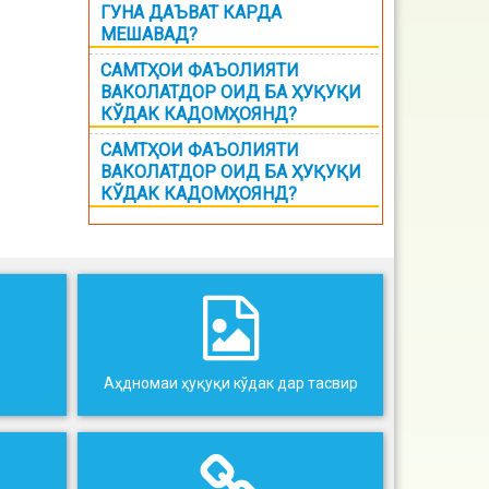
ГУНА ДАЪВАТ КАРДА
МЕШАВАД?
САМТҲОИ ФАЪОЛИЯТИ
ВАКОЛАТДОР ОИД БА ҲУҚУҚИ
КЎДАК КАДОМҲОЯНД?
САМТҲОИ ФАЪОЛИЯТИ
ВАКОЛАТДОР ОИД БА ҲУҚУҚИ
КЎДАК КАДОМҲОЯНД?
Аҳдномаи ҳуқуқи кўдак дар тасвир