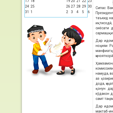
17
18
19
20
21
22
23
24
25
26
27
28
29
30
Сипас Ва
31
1
2
3
4
5
6
Президент
таъкид на
иқтисодӣ,
сиёсати д
сармашқи 
Дар идом
ноҳияи Р
манфиатҳ
ҷинояткор
Ҳамзамон
комиссияи
намуда, в
аз ҳозири
дода, ҷиҳ
қонун да
кӯдакон д
самт тақв
Дар идома
мактаб-и