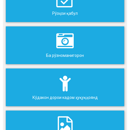
Рӯзҳои қабул
Ба рӯзноманигорон
Кӯдакон дорои кадом ҳуқуқҳоянд