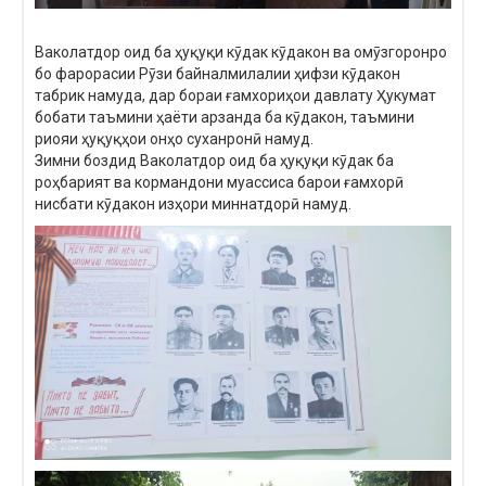
Ваколатдор оид ба ҳуқуқи кӯдак кӯдакон ва омӯзгоронро
бо фарорасии Рӯзи байналмилалии ҳифзи кӯдакон
табрик намуда, дар бораи ғамхориҳои давлату Ҳукумат
бобати таъмини ҳаёти арзанда ба кӯдакон, таъмини
риояи ҳуқуқҳои онҳо суханронӣ намуд.
Зимни боздид Ваколатдор оид ба ҳуқуқи кӯдак ба
роҳбарият ва кормандони муассиса барои ғамхорӣ
нисбати кӯдакон изҳори миннатдорӣ намуд.