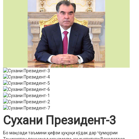
Сухани Президент-3
Бо мақсади таъмини ҳифзи ҳуқуқи кӯдак дар Ҷумҳурии
Тоҷикистон пешниҳод менамоям, ки институти Ваколатдор