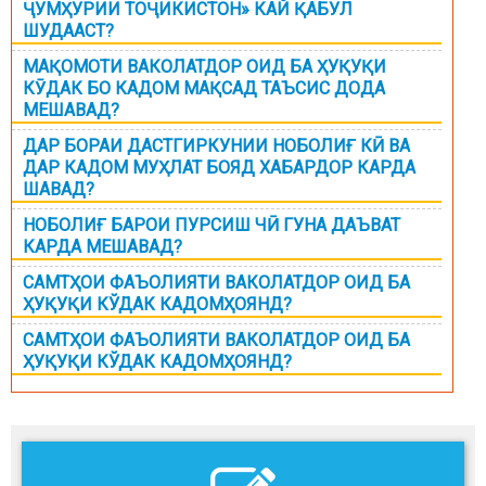
ҶУМҲУРИИ ТОҶИКИСТОН» КАЙ ҚАБУЛ
ШУДААСТ?
МАҚОМОТИ ВАКОЛАТДОР ОИД БА ҲУҚУҚИ
КӮДАК БО КАДОМ МАҚСАД ТАЪСИС ДОДА
МЕШАВАД?
ДАР БОРАИ ДАСТГИРКУНИИ НОБОЛИҒ КӢ ВА
ДАР КАДОМ МУҲЛАТ БОЯД ХАБАРДОР КАРДА
ШАВАД?
НОБОЛИҒ БАРОИ ПУРСИШ ЧӢ ГУНА ДАЪВАТ
КАРДА МЕШАВАД?
САМТҲОИ ФАЪОЛИЯТИ ВАКОЛАТДОР ОИД БА
ҲУҚУҚИ КЎДАК КАДОМҲОЯНД?
САМТҲОИ ФАЪОЛИЯТИ ВАКОЛАТДОР ОИД БА
ҲУҚУҚИ КЎДАК КАДОМҲОЯНД?