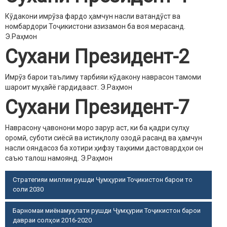
Кӯдакони имрӯза фардо ҳамчун насли ватандӯст ва
номбардори Тоҷикистони азизамон ба воя мерасанд.
Э.Раҳмон
Сухани Президент-2
Имрӯз барои таълиму тарбияи кӯдакону наврасон тамоми
шароит муҳайё гардидааст.
Э.Раҳмон
Сухани Президент-7
Наврасону ҷавонони моро зарур аст, ки ба қадри сулҳу
оромӣ, суботи сиёсӣ ва истиқлолу озодӣ расанд ва ҳамчун
насли ояндасоз ба хотири ҳифзу таҳкими дастовардҳои он
саъю талош намоянд.
Э.Раҳмон
Стратегияи миллии рушди Ҷумҳурии Тоҷикистон барои то
соли 2030
Барномаи миёнамуҳлати рушди Ҷумҳурии Тоҷикистон барои
давраи солҳои 2016-2020