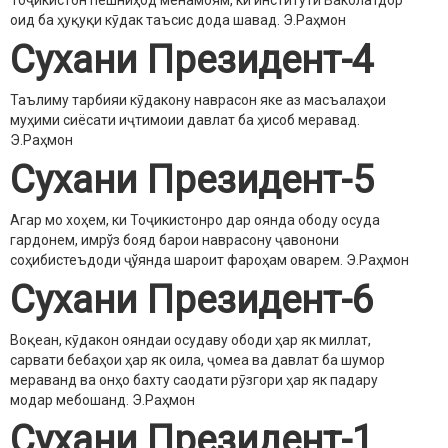
оид ба ҳуқуқи кӯдак таъсис дода шавад.
Э.Раҳмон
Сухани Президент-4
Таълиму тарбияи кӯдакону наврасон яке аз масъалаҳои
муҳими сиёсати иҷтимоии давлат ба ҳисоб меравад.
Э.Раҳмон
Сухани Президент-5
Агар мо хоҳем, ки Тоҷикистонро дар оянда ободу осуда
гардонем, имрўз бояд барои наврасону ҷавонони
соҳибистеъдоди ҷўянда шароит фароҳам оварем.
Э.Раҳмон
Сухани Президент-6
Воқеан, кӯдакон ояндаи осудаву ободи ҳар як миллат,
сарвати бебаҳои ҳар як оила, ҷомеа ва давлат ба шумор
мераванд ва онҳо бахту саодати рӯзгори ҳар як падару
модар мебошанд.
Э.Раҳмон
Сухани Президент-1