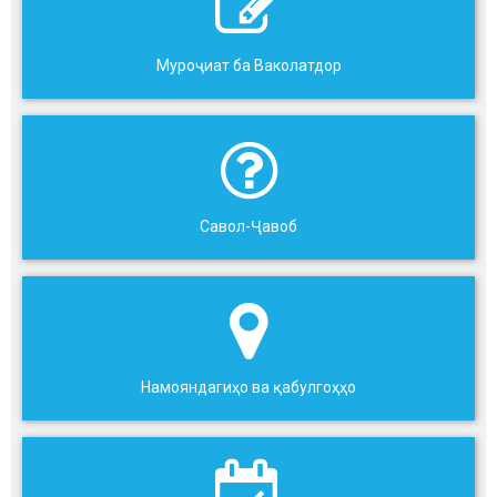
Муроҷиат ба Ваколатдор
Савол-Ҷавоб
Намояндагиҳо ва қабулгоҳҳо