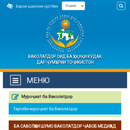
Барои шахсони сустбин
ВАКОЛАТДОР ОИД БА ҲУҚУҚИ КӮДАК
ДАР ҶУМҲУРИИ ТОҶИКИСТОН
МЕНЮ
Муроҷиат ба Ваколатдор
Тартиби муроҷиат ба Ваколатдор
БА САВОЛҲОИ ШУМО ВАКОЛАТДОР ҶАВОБ МЕДИҲАД