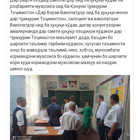
роҳбарияти муассиса оид ба Қонуни Ҷумҳурии
Тоҷикистон «Дар бораи Ваколатдор оид ба ҳуқуқи инсон
дар Ҷумҳурии Тоҷикистон», салоҳият ва ваколатҳои
Ваколатдор оид ба ҳуқуқи кӯдак, дигар қонунгузории
амалкунанда дар самти ҳуқуқу озодиҳои кӯдакон дар
Ҷумҳурии Тоҷикистон маълумот дода, баъдан бо
шароити таълиму тарбияи кӯдакон, хусусан таъминоти
онҳо бо маводҳои таълимӣ, ғизо, хобгоҳ, муносибати
кормандони муассиса бо кӯдакон, ҳамчунин бо шароити
кори худи кормандони муассисаи мазкур аз наздик
шинос шуд.