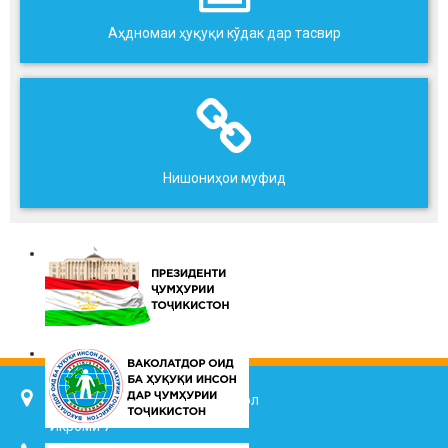
Аҳдномаи ҳуқуқи кўдак дар тасвир
Нишониҳои муфид
734025, ш. Душанбе, кӯч. Ҷалол
Икромӣ 7