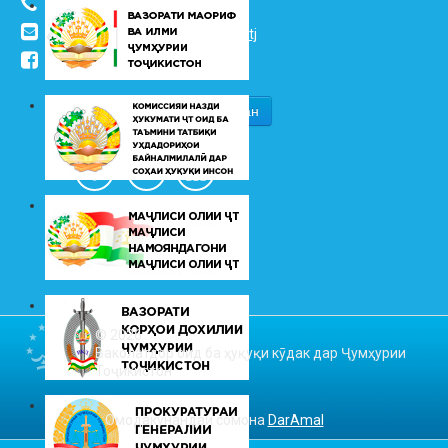
(+992 37) 2217352
info@vhk.tj
,
info@ombudsman.tj
/kudakon
© 2026
Ваколатдор оид ба ҳуқуқи кӯдак дар Ҷумҳурии
Тоҷикистон
Омодакунандаи сомона
DarAmal