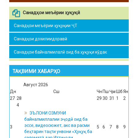
Санадҳои меъёрии ҳуқуқӣ
Санадҳои меъёрии ҳуқуқии ҶТ
Санадҳои дохилиидоравӣ
Санадҳои байналмилалӣ оид ба ҳуқуқи кӯдак
ТАҚВИМИ ХАБАРҲО
Август
2026
Дн
Сш
Чн
Пш
Ҷм
Шб
Ян
27
28
29
30
31
1
2
4
ЭЪЛОНИ ОЗМУНИ
байналмиллалии эҷодӣ оид ба
эссе, видеосюжет, акс ва расми
3
5
6
7
8
9
беҳтарин таҳти унвони «Ҳуқуқ ба
саломатӣ дар Иттиҳоди