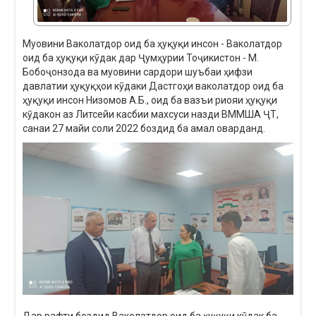
Муовини Ваколатдор оид ба ҳуқуқи инсон - Ваколатдор
оид ба ҳуқуқи кӯдак дар Ҷумҳурии Тоҷикистон - М.
Бобоҷонзода ва муовини сардори шуъбаи ҳифзи
давлатии ҳуқуқҳои кӯдаки Дастгоҳи ваколатдор оид ба
ҳуқуқи инсон Низомов А.Б., оид ба вазъи риояи ҳуқуқи
кӯдакон аз Литсейи касбии махсуси назди ВММША ҶТ,
санаи 27 майи соли 2022 боздид ба амал оварданд.
Дар рафти боздид Ваколатдор оид ба ҳуқуқи кӯдак ба