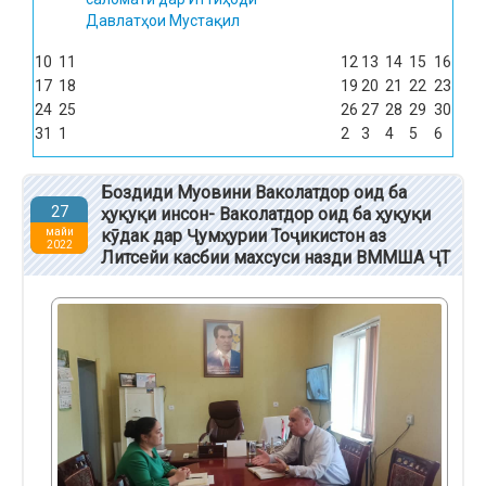
Давлатҳои Мустақил
10
11
12
13
14
15
16
17
18
19
20
21
22
23
24
25
26
27
28
29
30
31
1
2
3
4
5
6
Боздиди Муовини Ваколатдор оид ба
27
ҳуқуқи инсон- Ваколатдор оид ба ҳуқуқи
майи
кӯдак дар Ҷумҳурии Тоҷикистон аз
2022
Литсейи касбии махсуси назди ВММША ҶТ