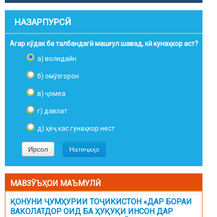
НАЗАРПУРСӢ
Агар кӯдак ба талбандагӣ машғул шавад, кӣ кунаҳкор аст?
а) волидайн
б) омӯзгорон
в) ҷомеа
г) давлат
д) ҳеҷ кас гунаҳкор нест
МАВЗӮЪҲОИ МАЪМУЛӢ
ҚОНУНИ ҶУМҲУРИИ ТОҶИКИСТОН «ДАР БОРАИ
ВАКОЛАТДОР ОИД БА ҲУҚУҚИ ИНСОН ДАР