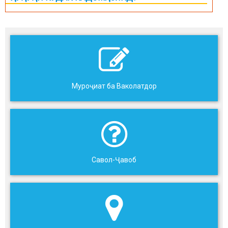
Муроҷиат ба Ваколатдор
Савол-Ҷавоб