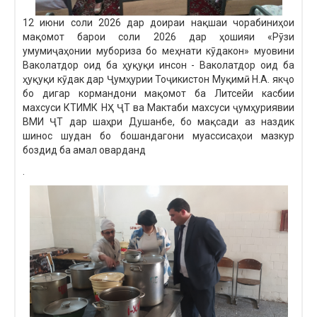
12 июни соли 2026 дар доираи нақшаи чорабиниҳои
мақомот барои соли 2026 дар ҳошияи «Рӯзи
умумиҷаҳонии мубориза бо меҳнати кӯдакон» муовини
Ваколатдор оид ба ҳуқуқи инсон - Ваколатдор оид ба
ҳуқуқи кӯдак дар Ҷумҳурии Тоҷикистон Муқимӣ Н.А. якҷо
бо дигар кормандони мақомот ба Литсейи касбии
махсуси КТИМК НҲ ҶТ ва Мактаби махсуси ҷумҳуриявии
ВМИ ҶТ дар шаҳри Душанбе, бо мақсади аз наздик
шинос шудан бо бошандагони муассисаҳои мазкур
боздид ба амал оварданд
.