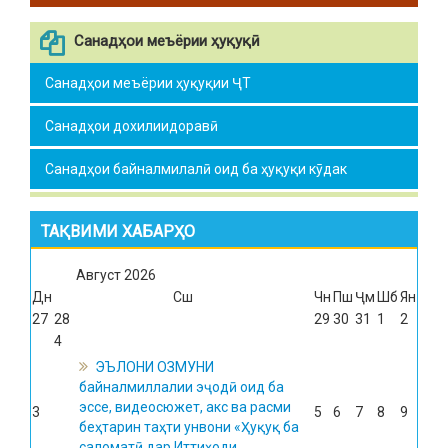
Санадҳои меъёрии ҳуқуқӣ
Санадҳои меъёрии ҳуқуқии ҶТ
Санадҳои дохилиидоравӣ
Санадҳои байналмилалӣ оид ба ҳуқуқи кӯдак
ТАҚВИМИ ХАБАРҲО
Август
2026
Дн
Сш
Чн
Пш
Ҷм
Шб
Ян
27
28
29
30
31
1
2
4
ЭЪЛОНИ ОЗМУНИ
байналмиллалии эҷодӣ оид ба
эссе, видеосюжет, акс ва расми
3
5
6
7
8
9
беҳтарин таҳти унвони «Ҳуқуқ ба
саломатӣ дар Иттиҳоди