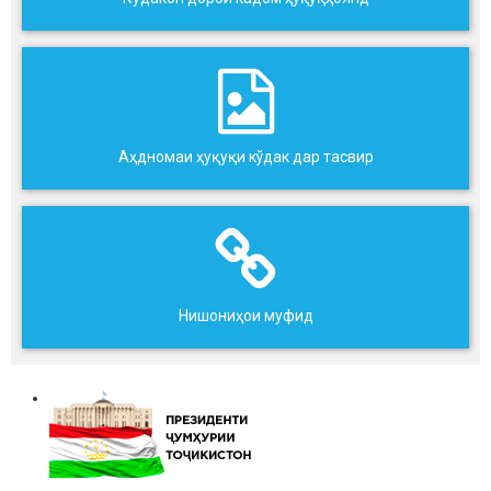
Аҳдномаи ҳуқуқи кўдак дар тасвир
Нишониҳои муфид