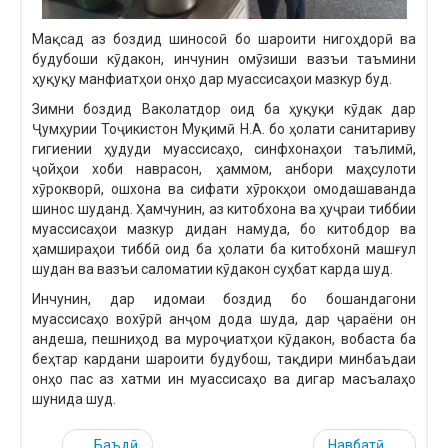
Мақсад аз боздид шиносоӣ бо шароити нигоҳдорӣ ва
будубоши кӯдакон, инчунин омӯзиши вазъи таъмини
ҳуқуқу манфиатҳои онҳо дар муассисаҳои мазкур буд.
Зимни боздид Ваколатдор оид ба ҳуқуқи кӯдак дар
Ҷумҳурии Тоҷикистон Муқимӣ Н.А. бо ҳолати санитариву
гигиении ҳудуди муассисаҳо, синфхонаҳои таълимӣ,
ҷойҳои хоби наврасон, ҳаммом, анбори маҳсулоти
хӯрокворӣ, ошхона ва сифати хӯрокҳои омодашаванда
шинос шуданд. Ҳамчунин, аз китобхона ва ҳуҷраи тиббии
муассисаҳои мазкур дидан намуда, бо китобдор ва
ҳамшираҳои тиббӣ оид ба ҳолати ба китобхонӣ машғул
шудан ва вазъи саломатии кӯдакон суҳбат карда шуд.
Инчунин, дар идомаи боздид бо бошандагони
муассисаҳо вохӯрӣ анҷом дода шуда, дар ҷараёни он
андеша, пешниҳод ва муроҷиатҳои кӯдакон, вобаста ба
беҳтар кардани шароити будубош, тақдири минбаъдаи
онҳо пас аз хатми ин муассисаҳо ва дигар масъалаҳо
шунида шуд.
Баъдӣ
Навбатӣ