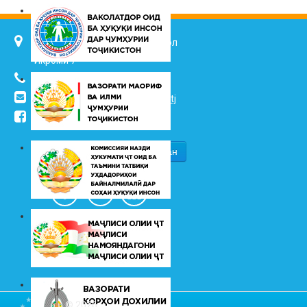
734025, ш. Душанбе, кӯч. Ҷалол
Икромӣ 7
(+992 37) 2217352
info@vhk.tj
,
info@ombudsman.tj
/kudakon
© 2026