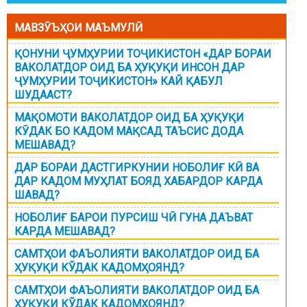
МАВЗӮЪҲОИ МАЪМУЛӢ
ҚОНУНИ ҶУМҲУРИИ ТОҶИКИСТОН «ДАР БОРАИ
ВАКОЛАТДОР ОИД БА ҲУҚУҚИ ИНСОН ДАР
ҶУМҲУРИИ ТОҶИКИСТОН» КАЙ ҚАБУЛ
ШУДААСТ?
МАҚОМОТИ ВАКОЛАТДОР ОИД БА ҲУҚУҚИ
КӮДАК БО КАДОМ МАҚСАД ТАЪСИС ДОДА
МЕШАВАД?
ДАР БОРАИ ДАСТГИРКУНИИ НОБОЛИҒ КӢ ВА
ДАР КАДОМ МУҲЛАТ БОЯД ХАБАРДОР КАРДА
ШАВАД?
НОБОЛИҒ БАРОИ ПУРСИШ ЧӢ ГУНА ДАЪВАТ
КАРДА МЕШАВАД?
САМТҲОИ ФАЪОЛИЯТИ ВАКОЛАТДОР ОИД БА
ҲУҚУҚИ КЎДАК КАДОМҲОЯНД?
САМТҲОИ ФАЪОЛИЯТИ ВАКОЛАТДОР ОИД БА
ҲУҚУҚИ КЎДАК КАДОМҲОЯНД?