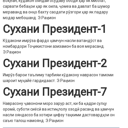
Воқеан, кӯдакон ояндаи осудаву ободи ҳар як миллат,
сарвати бебаҳои ҳар як оила, ҷомеа ва давлат ба шумор
мераванд ва онҳо бахту саодати рӯзгори ҳар як падару
модар мебошанд.
Э.Раҳмон
Сухани Президент-1
Кӯдакони имрӯза фардо ҳамчун насли ватандӯст ва
номбардори Тоҷикистони азизамон ба воя мерасанд.
Э.Раҳмон
Сухани Президент-2
Имрӯз барои таълиму тарбияи кӯдакону наврасон тамоми
шароит муҳайё гардидааст.
Э.Раҳмон
Сухани Президент-7
Наврасону ҷавонони моро зарур аст, ки ба қадри сулҳу
оромӣ, суботи сиёсӣ ва истиқлолу озодӣ расанд ва ҳамчун
насли ояндасоз ба хотири ҳифзу таҳкими дастовардҳои он
саъю талош намоянд.
Э.Раҳмон