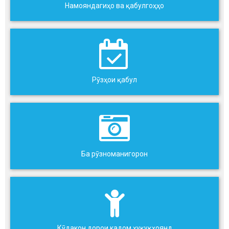
Намояндагиҳо ва қабулгоҳҳо
Рӯзҳои қабул
Ба рӯзноманигорон
Кӯдакон дорои кадом ҳуқуқҳоянд