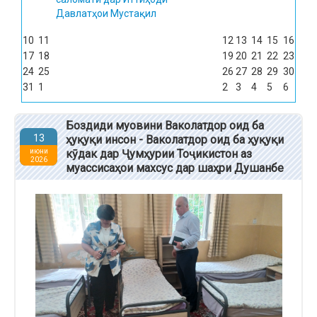
Давлатҳои Мустақил
10
11
12
13
14
15
16
17
18
19
20
21
22
23
24
25
26
27
28
29
30
31
1
2
3
4
5
6
Боздиди муовини Ваколатдор оид ба
13
ҳуқуқи инсон - Ваколатдор оид ба ҳуқуқи
июни
кӯдак дар Ҷумҳурии Тоҷикистон аз
2026
муассисаҳои махсус дар шаҳри Душанбе