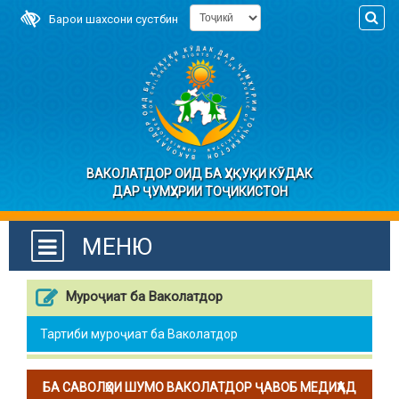
Барои шахсони сустбин
ВАКОЛАТДОР ОИД БА ҲУҚУҚИ КӮДАК
ДАР ҶУМҲУРИИ ТОҶИКИСТОН
МЕНЮ
Муроҷиат ба Ваколатдор
Тартиби муроҷиат ба Ваколатдор
БА САВОЛҲОИ ШУМО ВАКОЛАТДОР ҶАВОБ МЕДИҲАД