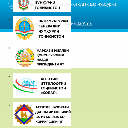
Ваколатдор оид ба ҳуқуқи кӯдак дар Ҷумҳурии
Тоҷикистон
Омодакунандаи сомона
DarAmal