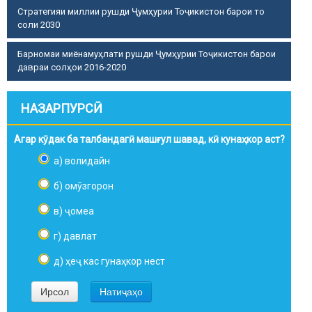
Стратегияи миллии рушди Ҷумҳурии Тоҷикистон барои то
соли 2030
Барномаи миёнамуҳлати рушди Ҷумҳурии Тоҷикистон барои
давраи солҳои 2016-2020
НАЗАРПУРСӢ
Агар кӯдак ба талбандагӣ машғул шавад, кӣ кунаҳкор аст?
а) волидайн
б) омӯзгорон
в) ҷомеа
г) давлат
д) ҳеҷ кас гунаҳкор нест