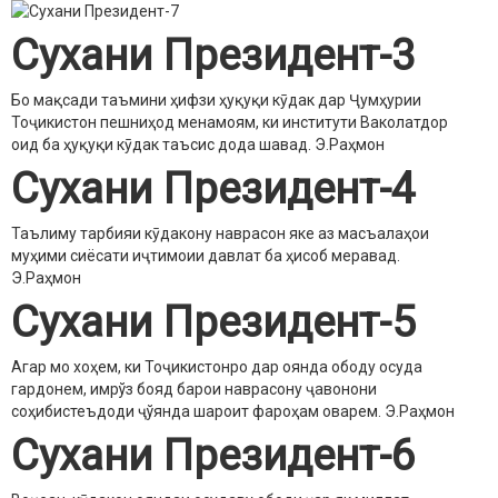
Сухани Президент-3
Бо мақсади таъмини ҳифзи ҳуқуқи кӯдак дар Ҷумҳурии
Тоҷикистон пешниҳод менамоям, ки институти Ваколатдор
оид ба ҳуқуқи кӯдак таъсис дода шавад.
Э.Раҳмон
Сухани Президент-4
Таълиму тарбияи кӯдакону наврасон яке аз масъалаҳои
муҳими сиёсати иҷтимоии давлат ба ҳисоб меравад.
Э.Раҳмон
Сухани Президент-5
Агар мо хоҳем, ки Тоҷикистонро дар оянда ободу осуда
гардонем, имрўз бояд барои наврасону ҷавонони
соҳибистеъдоди ҷўянда шароит фароҳам оварем.
Э.Раҳмон
Сухани Президент-6