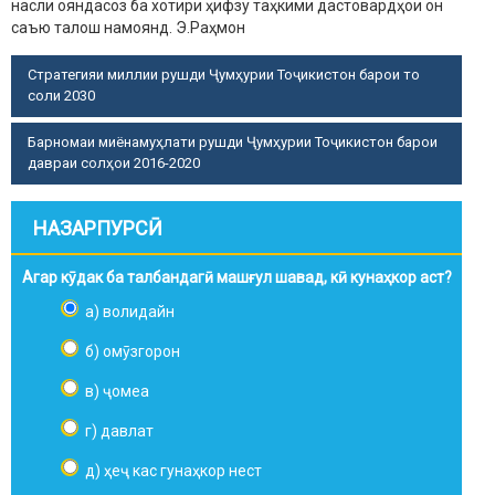
насли ояндасоз ба хотири ҳифзу таҳкими дастовардҳои он
саъю талош намоянд.
Э.Раҳмон
Стратегияи миллии рушди Ҷумҳурии Тоҷикистон барои то
соли 2030
Барномаи миёнамуҳлати рушди Ҷумҳурии Тоҷикистон барои
давраи солҳои 2016-2020
НАЗАРПУРСӢ
Агар кӯдак ба талбандагӣ машғул шавад, кӣ кунаҳкор аст?
а) волидайн
б) омӯзгорон
в) ҷомеа
г) давлат
д) ҳеҷ кас гунаҳкор нест