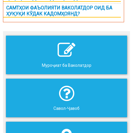
САМТҲОИ ФАЪОЛИЯТИ ВАКОЛАТДОР ОИД БА
ҲУҚУҚИ КЎДАК КАДОМҲОЯНД?
Муроҷиат ба Ваколатдор
Савол-Ҷавоб