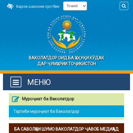
Барои шахсони сустбин
ВАКОЛАТДОР ОИД БА ҲУҚУҚИ КӮДАК
ДАР ҶУМҲУРИИ ТОҶИКИСТОН
МЕНЮ
Муроҷиат ба Ваколатдор
Тартиби муроҷиат ба Ваколатдор
БА САВОЛҲОИ ШУМО ВАКОЛАТДОР ҶАВОБ МЕДИҲАД