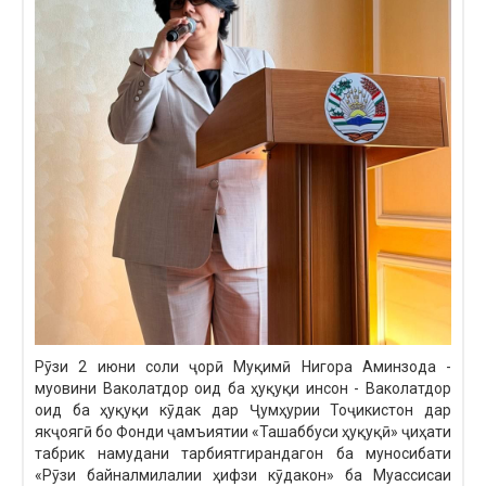
Рӯзи 2 июни соли ҷорӣ Муқимӣ Нигора Аминзода -
муовини Ваколатдор оид ба ҳуқуқи инсон - Ваколатдор
оид ба ҳуқуқи кӯдак дар Ҷумҳурии Тоҷикистон дар
якҷоягӣ бо Фонди ҷамъиятии «Ташаббуси ҳуқуқӣ» ҷиҳати
табрик намудани тарбиятгирандагон ба муносибати
«Рӯзи байналмилалии ҳифзи кӯдакон» ба Муассисаи