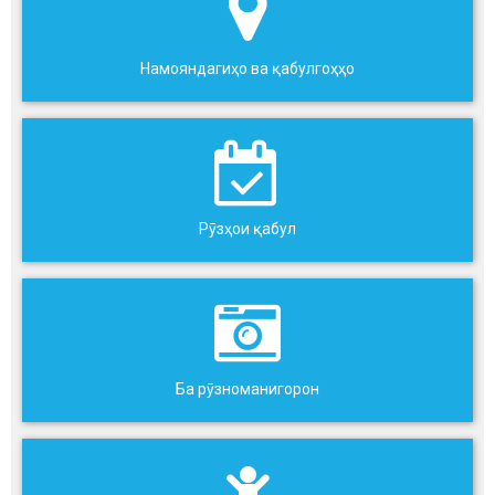
Намояндагиҳо ва қабулгоҳҳо
Рӯзҳои қабул
Ба рӯзноманигорон