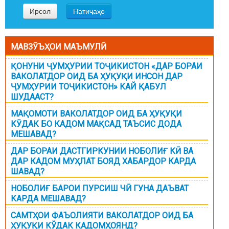
МАВЗӮЪҲОИ МАЪМУЛӢ
ҚОНУНИ ҶУМҲУРИИ ТОҶИКИСТОН «ДАР БОРАИ
ВАКОЛАТДОР ОИД БА ҲУҚУҚИ ИНСОН ДАР
ҶУМҲУРИИ ТОҶИКИСТОН» КАЙ ҚАБУЛ
ШУДААСТ?
МАҚОМОТИ ВАКОЛАТДОР ОИД БА ҲУҚУҚИ
КӮДАК БО КАДОМ МАҚСАД ТАЪСИС ДОДА
МЕШАВАД?
ДАР БОРАИ ДАСТГИРКУНИИ НОБОЛИҒ КӢ ВА
ДАР КАДОМ МУҲЛАТ БОЯД ХАБАРДОР КАРДА
ШАВАД?
НОБОЛИҒ БАРОИ ПУРСИШ ЧӢ ГУНА ДАЪВАТ
КАРДА МЕШАВАД?
САМТҲОИ ФАЪОЛИЯТИ ВАКОЛАТДОР ОИД БА
ҲУҚУҚИ КЎДАК КАДОМҲОЯНД?