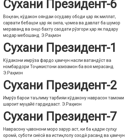
Сухани Президент-6
Воқеан, кӯдакон ояндаи осудаву ободи ҳар як миллат,
сарвати бебаҳои ҳар як оила, ҷомеа ва давлат ба шумор
мераванд ва онҳо бахту саодати рӯзгори ҳар як падару
модар мебошанд.
Э.Раҳмон
Сухани Президент-1
Кӯдакони имрӯза фардо ҳамчун насли ватандӯст ва
номбардори Тоҷикистони азизамон ба воя мерасанд.
Э.Раҳмон
Сухани Президент-2
Имрӯз барои таълиму тарбияи кӯдакону наврасон тамоми
шароит муҳайё гардидааст.
Э.Раҳмон
Сухани Президент-7
Наврасону ҷавонони моро зарур аст, ки ба қадри сулҳу
оромӣ, суботи сиёсӣ ва истиқлолу озодӣ расанд ва ҳамчун