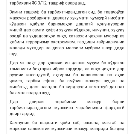
тарбиявии ЯС 3/12, ташриф оварданд.
Зимни ташриф ба тарбиятгирандагон оид ба таваҷҷӯҳи
махсуси роҳбарияти давлату ҳукумати ҷумҳурӣ нисбати
кӯдакон, қабули барномаҳои давлатӣ, қонунгузории
миллӣ дар самти ҳифзи ҳуқуқи кӯдакон, инчунин, ҳуқуқу
озодӣ ва уҳдадориҳои онҳо, хатарҳои ҷаҳони муосир аз
қабили терроризму экстремизм, гардиши ғайриқонунии
маводи мухадир ва дигар масоили мубрам шаҳр дода
шуд.
Дар як вақт дар ҳошияи ин ҷашни муҳим ба кӯдакон
таманиёти беҳтарин иброз гардида, аз онҳо ҷиҳати дар
руҳияи инсондустӣ, эҳтиром ба калонсолон ва аҳли
ҷомеа, тарбия ёфтан, ба омӯзиш машғул шудан ва
минбаъд даст назадан ба кирдорҳои номатлуб даъват
ба амал оварда шуд.
Дар доираи чорабинии мазкур барои
тарбиятгирандагони муассиса чорабиниҳои фарҳангӣ
доир гардид.
Ҳамчунин бо шароити ҷойи хоб, ошхона, мактаб ва
маркази саломатии муассисаи мазкур мавриди боздид