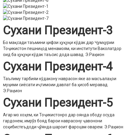
Сухани Президент-3
Бо мақсади таъмини ҳифзи ҳуқуқи кӯдак дар Ҷумҳурии
Тоҷикистон пешниҳод менамоям, ки институти Ваколатдор
оид ба ҳуқуқи кӯдак таъсис дода шавад.
Э.Раҳмон
Сухани Президент-4
Таълиму тарбияи кӯдакону наврасон яке аз масъалаҳои
муҳими сиёсати иҷтимоии давлат ба ҳисоб меравад.
Э.Раҳмон
Сухани Президент-5
Агар мо хоҳем, ки Тоҷикистонро дар оянда ободу осуда
гардонем, имрўз бояд барои наврасону ҷавонони
соҳибистеъдоди ҷўянда шароит фароҳам оварем.
Э.Раҳмон