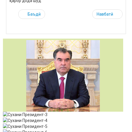
қарор дода шуд.
Баъдӣ
Навбатӣ