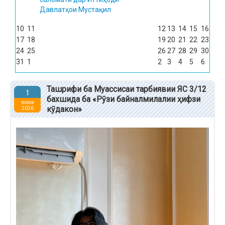
Давлатҳои Мустақил
10
11
12
13
14
15
16
17
18
19
20
21
22
23
24
25
26
27
28
29
30
31
1
2
3
4
5
6
Ташрифи ба Муассисаи тарбиявии ЯС 3/12
1
бахшида ба «Рӯзи байналмилалии ҳифзи
июни
кӯдакон»
2026