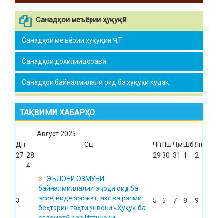
Санадҳои меъёрии ҳуқуқӣ
Санадҳои меъёрии ҳуқуқии ҶТ
Санадҳои дохилиидоравӣ
Санадҳои байналмилалӣ оид ба ҳуқуқи кӯдак
ТАҚВИМИ ХАБАРҲО
Август
2026
Дн
Сш
Чн
Пш
Ҷм
Шб
Ян
27
28
29
30
31
1
2
4
ЭЪЛОНИ ОЗМУНИ
байналмиллалии эҷодӣ оид ба
эссе, видеосюжет, акс ва расми
3
5
6
7
8
9
беҳтарин таҳти унвони «Ҳуқуқ ба
саломатӣ дар Иттиҳоди