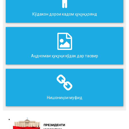
Кӯдакон дорои кадом ҳуқуқҳоянд
Аҳдномаи ҳуқуқи кўдак дар тасвир
Нишониҳои муфид