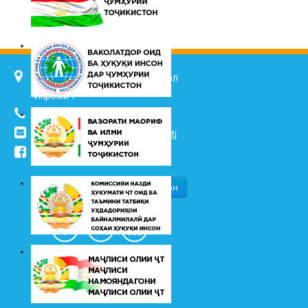
734025, ш. Душанбе, кӯч. Ҷалол
Икромӣ 7
(+992 37) 2217352
info@vhk.tj
,
info@ombudsman.tj
/kudakon