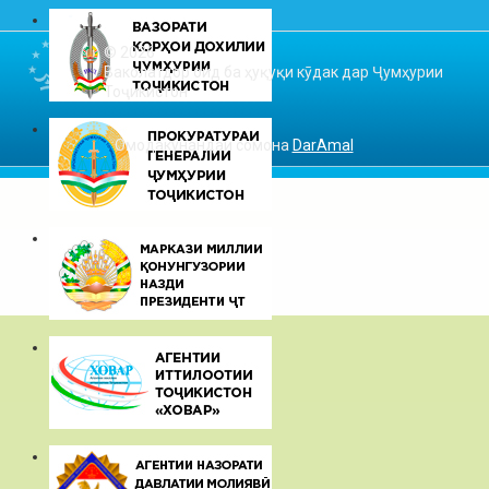
© 2026
Ваколатдор оид ба ҳуқуқи кӯдак дар Ҷумҳурии
Тоҷикистон
Омодакунандаи сомона
DarAmal