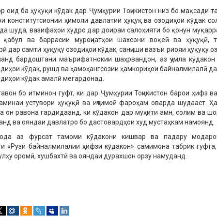
р оид ба ҳуқуқи кӯдак дар Ҷумҳурии Тоҷикистон низ бо мақсади т
и конститутсионии ҳимояи давлатии ҳуқуқ ва озодиҳои кӯдак со
да шуда, вазифаҳои худро дар доираи салоҳияти бо қонун муқар
и қабул ва баррасии муроҷиатҳои шахсони воқеӣ ва ҳуқуқӣ, 
рӣ дар самти ҳуқуқу озодиҳои кӯдак, санҷиши вазъи риояи ҳуқуқу о
ланд бардоштани маърифатнокии шаҳрвандон, аз ҷумла кӯдакон
одиҳои кӯдак, рушд ва ҳамоҳангсозии ҳамкориҳои байналмилалӣ да
одиҳои кӯдак амалӣ мегардонад.
авон бо итминон гуфт, ки дар Ҷумҳурии Тоҷикистон барои ҳифз в
аминаи устувори ҳуқуқӣ ва иҷтимоӣ фароҳам оварда шудааст. Ҳ
а он равона гардидаанд, ки кӯдакон дар муҳити амн, солим ва шо
анд ва ояндаи давлатро бо дастовардҳои худ мустаҳкам намоянд.
ода аз фурсат тамоми кӯдакони кишвар ва падару модаро
и «Рузи байналмилалии ҳифзи кӯдакон» самимона табрик гуфта,
улҳу оромӣ, хушбахтӣ ва ояндаи дурахшон орзу намуданд.