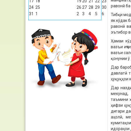
манфиатҳо
17
18
19
20
21
22
23
равонӣ ба
24
25
26
27
28
29
30
31
1
2
3
4
5
6
Тибқи мод
як кӯдак 
равонӣ ва
эътибор в
Ҳамаи кӯд
вазъи иҷти
вазъи сал
қонунии ӯ
Дар бароб
давлатӣ т
ҳуқуқҳои 
Дар назди
мекунад,
таъмини ҳ
ҳифзи ҳуқ
дигари да
аҳолӣ, ме
кумитаҳои
идораҳои 