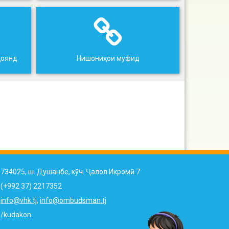
ҳоянд
Нишониҳои муфид
734025, ш. Душанбе, кӯч. Ҷалол Икромӣ 7
(+992 37) 2217352
info@vhk.tj
,
info@ombudsman.tj
/kudakon