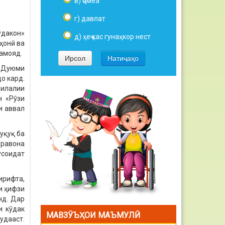
в) ҷомеа
г) давлат
ӯдакон»
д) ҳеҷ кас гунаҳкор нест
аҳонӣ ва
намояд.
и Дуюми
о кард.
илалии
н «Рӯзи
и аввал
ҳуқуқ ба
 равона
усоидат
ирифта,
аи ҳифзи
нд. Дар
и кӯдак
МАВЗӮЪҲОИ МАЪМУЛӢ
удааст.