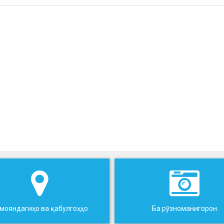
мояндагиҳо ва қабулгоҳҳо
Ба рӯзноманигорон