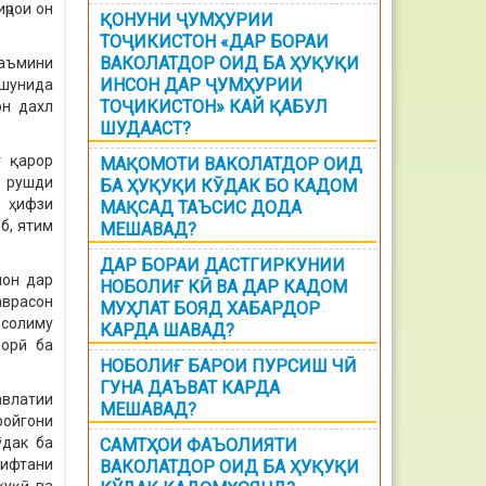
ҷрои он
ҚОНУНИ ҶУМҲУРИИ
ТОҶИКИСТОН «ДАР БОРАИ
ВАКОЛАТДОР ОИД БА ҲУҚУҚИ
аъмини
ИНСОН ДАР ҶУМҲУРИИ
 шунида
ТОҶИКИСТОН» КАЙ ҚАБУЛ
он дахл
ШУДААСТ?
т қарор
МАҚОМОТИ ВАКОЛАТДОР ОИД
и рушди
БА ҲУҚУҚИ КӮДАК БО КАДОМ
, ҳифзи
МАҚСАД ТАЪСИС ДОДА
б, ятим
МЕШАВАД?
ДАР БОРАИ ДАСТГИРКУНИИ
мон дар
НОБОЛИҒ КӢ ВА ДАР КАДОМ
аврасон
МУҲЛАТ БОЯД ХАБАРДОР
 солиму
КАРДА ШАВАД?
зорӣ ба
НОБОЛИҒ БАРОИ ПУРСИШ ЧӢ
ГУНА ДАЪВАТ КАРДА
авлатии
МЕШАВАД?
ройгони
ӯдак ба
САМТҲОИ ФАЪОЛИЯТИ
рифтани
ВАКОЛАТДОР ОИД БА ҲУҚУҚИ