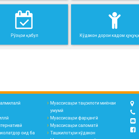
Рӯзҳои қабул
Кӯдакон дорои кадом ҳуқуқ
налмилалӣ
Муассисаҳои таҳсилоти миёнаи
умумӣ
иллӣ
Муассисаҳои фарҳангӣ
лтернативӣ
Муассисаҳои саломатӣ
колатдор оид ба
Ташкилотҳои кӯдакон