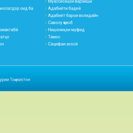
Муассисаҳои варзишӣ
колатдор оид ба
Адабиёти бадеӣ
Адабиёт барои волидайн
Саволу ҷавоб
омактабӣ
Нишониҳои муфид
натҳо
Тамос
он
Саҳифаи асосӣ
урии Тоҷикистон