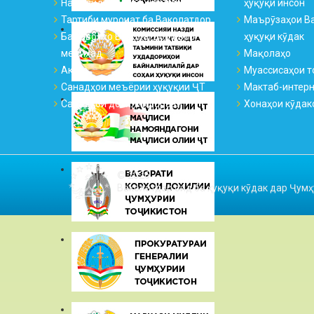
Намояндагиҳо ва қабулгоҳҳо
ҳуқуқи инсон
Тартиби муроҷиат ба Ваколатдор
Маърӯзаҳои Ва
Ба саволҳо Ваколатдор ҷавоб
ҳуқуқи кӯдак
медиҳад
Мақолаҳо
Аксҳо
Муассисаҳои т
Санадҳои меъёрии ҳуқуқии ҶТ
Мактаб-интер
Санадҳои дохилиидоравӣ
Хонаҳои кӯдак
© 2026
Ваколатдор оид ба ҳуқуқи кӯдак дар Ҷумҳ