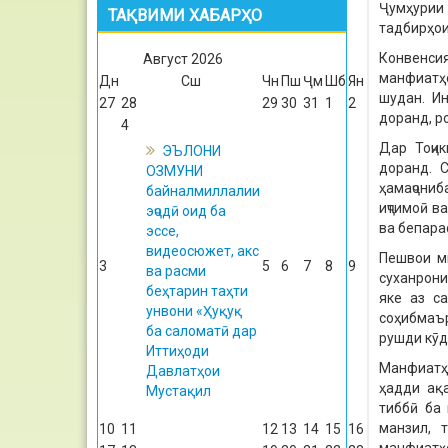
Ҷумҳурии 
ТАҚВИМИ ХАБАРҲО
тадбирҳои
Конвенси
Август
2026
манфиатҳо
Дн
Сш
Чн
Пш
Ҷм
Шб
Ян
шудан. И
27
28
29
30
31
1
2
доранд, р
4
Дар Тоҷи
ЭЪЛОНИ
доранд. 
ОЗМУНИ
ҳамаҷониб
байналмиллалии
иҷтимоӣ в
эҷодӣ оид ба
ва бепарас
эссе,
видеосюжет, акс
Пешвои м
3
5
6
7
8
9
ва расми
суханрони
беҳтарин таҳти
яке аз с
унвони «Ҳуқуқ
соҳибмаъ
ба саломатӣ дар
рушди кӯд
Иттиҳоди
Манфиатҳ
Давлатҳои
ҳадди ақ
Мустақил
тиббӣ ба 
манзил, 
10
11
12
13
14
15
16