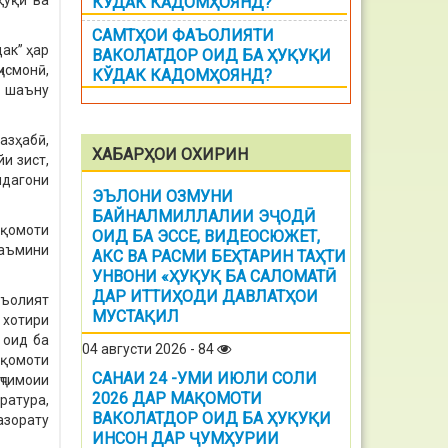
қуқӣ ва
КЎДАК КАДОМҲОЯНД?
САМТҲОИ ФАЪОЛИЯТИ
ак” ҳар
ВАКОЛАТДОР ОИД БА ҲУҚУҚИ
исмонӣ,
КЎДАК КАДОМҲОЯНД?
, шаъну
азҳабӣ,
ХАБАРҲОИ ОХИРИН
йи зист,
ндагони
ЭЪЛОНИ ОЗМУНИ
БАЙНАЛМИЛЛАЛИИ ЭҶОДӢ
ақомоти
ОИД БА ЭССЕ, ВИДЕОСЮЖЕТ,
таъмини
АКС ВА РАСМИ БЕҲТАРИН ТАҲТИ
УНВОНИ «ҲУҚУҚ БА САЛОМАТӢ
ДАР ИТТИҲОДИ ДАВЛАТҲОИ
аъолият
МУСТАҚИЛ
хотири
 оид ба
04 августи 2026 - 84
ақомоти
САНАИ 24 -УМИ ИЮЛИ СОЛИ
ҷтимоии
2026 ДАР МАҚОМОТИ
ратура,
ВАКОЛАТДОР ОИД БА ҲУҚУҚИ
азорату
ИНСОН ДАР ҶУМҲУРИИ