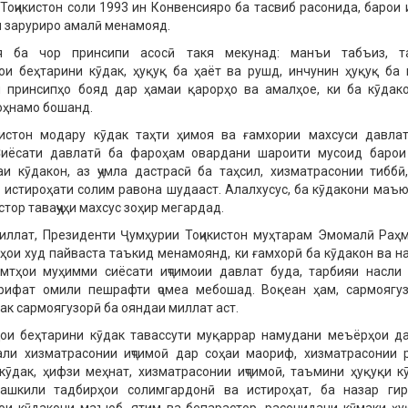
Тоҷикистон соли 1993 ин Конвенсияро ба тасвиб расонида, барои и
 заруриро амалӣ менамояд.
я ба чор принсипи асосӣ такя мекунад: манъи табъиз, т
и беҳтарини кӯдак, ҳуқуқ ба ҳаёт ва рушд, инчунин ҳуқуқ ба
н принсипҳо бояд дар ҳамаи қарорҳо ва амалҳое, ки ба кӯдак
оҳнамо бошанд.
кистон модару кӯдак таҳти ҳимоя ва ғамхории махсуси давла
Сиёсати давлатӣ ба фароҳам овардани шароити мусоид баро
аи кӯдакон, аз ҷумла дастрасӣ ба таҳсил, хизматрасонии тиббӣ
а истироҳати солим равона шудааст. Алалхусус, ба кӯдакони маъю
тор таваҷҷуҳи махсус зоҳир мегардад.
иллат, Президенти Ҷумҳурии Тоҷикистон муҳтарам Эмомалӣ Раҳ
ҳои худ пайваста таъкид менамоянд, ки ғамхорӣ ба кӯдакон ва н
амтҳои муҳимми сиёсати иҷтимоии давлат буда, тарбияи насли
рифат омили пешрафти ҷомеа мебошад. Воқеан ҳам, сармоягу
ак сармоягузорӣ ба ояндаи миллат аст.
ои беҳтарини кӯдак тавассути муқаррар намудани меъёрҳои д
али хизматрасонии иҷтимоӣ дар соҳаи маориф, хизматрасонии 
кӯдак, ҳифзи меҳнат, хизматрасонии иҷтимоӣ, таъмини ҳуқуқи к
ташкили тадбирҳои солимгардонӣ ва истироҳат, ба назар ги