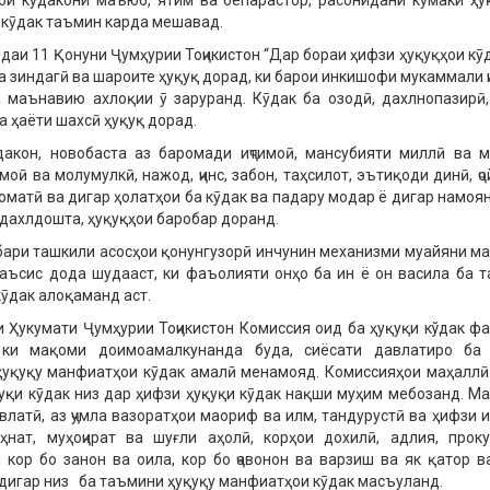
и кӯдакони маъюб, ятим ва бепарастор, расонидани кӯмаки ҳу
 кӯдак таъмин карда мешавад.
даи 11 Қонуни Ҷумҳурии Тоҷикистон “Дар бораи ҳифзи ҳуқуқҳои кӯд
ба зиндагӣ ва шароите ҳуқуқ дорад, ки барои инкишофи мукаммали ҷ
 маънавию ахлоқии ӯ заруранд. Кӯдак ба озодӣ, дахлнопазирӣ
а ҳаёти шахсӣ ҳуқуқ дорад.
акон, новобаста аз баромади иҷтимоӣ, мансубияти миллӣ ва м
моӣ ва молумулкӣ, нажод, ҷинс, забон, таҳсилот, эътиқоди динӣ, ҷо
оматӣ ва дигар ҳолатҳои ба кӯдак ва падару модар ё дигар намоя
 дахлдошта, ҳуқуқҳои баробар доранд.
ари ташкили асосҳои қонунгузорӣ инчунин механизми муайяни м
аъсис дода шудааст, ки фаъолияти онҳо ба ин ё он васила ба 
кӯдак алоқаманд аст.
 Ҳукумати Ҷумҳурии Тоҷикистон Комиссия оид ба ҳуқуқи кўдак ф
 ки мақоми доимоамалкунанда буда, сиёсати давлатиро ба 
уқуқу манфиатҳои кӯдак амалӣ менамояд. Комиссияҳои маҳаллӣ
уқи кӯдак низ дар ҳифзи ҳуқуқи кӯдак нақши муҳим мебозанд. М
влатӣ, аз ҷумла вазоратҳои маориф ва илм, тандурустӣ ва ҳифзи и
ҳнат, муҳоҷират ва шуғли аҳолӣ, корҳои дохилӣ, адлия, проку
 кор бо занон ва оила, кор бо ҷавонон ва варзиш ва як қатор в
дигар низ ба таъмини ҳуқуқу манфиатҳои кӯдак масъуланд.