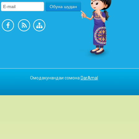
Омодакунандаи сомона
DarAmal