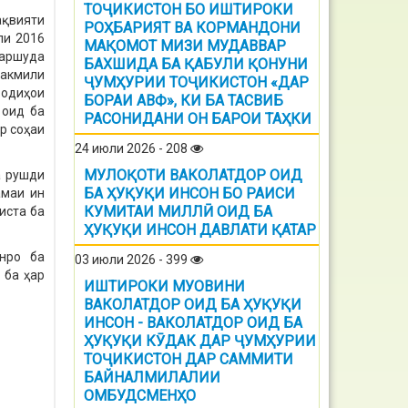
ТОҶИКИСТОН БО ИШТИРОКИ
ақвияти
РОҲБАРИЯТ ВА КОРМАНДОНИ
ли 2016
МАҚОМОТ МИЗИ МУДАВВАР
раршуда
БАХШИДА БА ҚАБУЛИ ҚОНУНИ
такмили
ҶУМҲУРИИ ТОҶИКИСТОН «ДАР
зодиҳои
БОРАИ АВФ», КИ БА ТАСВИБ
 оид ба
РАСОНИДАНИ ОН БАРОИ ТАҲКИ
р соҳаи
24 июли 2026 - 208
МУЛОҚОТИ ВАКОЛАТДОР ОИД
а рушди
БА ҲУҚУҚИ ИНСОН БО РАИСИ
амаи ин
КУМИТАИ МИЛЛӢ ОИД БА
иста ба
ҲУҚУҚИ ИНСОН ДАВЛАТИ ҚАТАР
нро ба
03 июли 2026 - 399
 ба ҳар
ИШТИРОКИ МУОВИНИ
ВАКОЛАТДОР ОИД БА ҲУҚУҚИ
ИНСОН - ВАКОЛАТДОР ОИД БА
ҲУҚУҚИ КӮДАК ДАР ҶУМҲУРИИ
ТОҶИКИСТОН ДАР САММИТИ
БАЙНАЛМИЛАЛИИ
ОМБУДСМЕНҲО