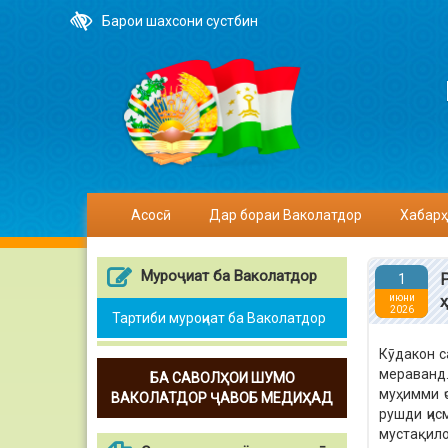
Барои шахсони сустбин
Асосӣ
Дар бораи Ваколатдор
Хабарҳ
Муроҷиат ба Ваколатдор
1
июни
2026
Тартиби муроҷиат ба Ваколатдор
Кӯдакон с
мераванд
БА САВОЛҲОИ ШУМО
муҳимми ҷ
ВАКОЛАТДОР ҶАВОБ МЕДИҲАД
рушди ҷис
мустақило