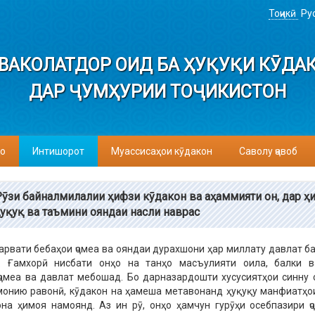
Тоҷикӣ
Ру
ВАКОЛАТДОР ОИД БА ҲУҚУҚИ КӮДА
ДАР ҶУМҲУРИИ ТОҶИКИСТОН
о
Интишорот
Муассисаҳои кӯдакон
Саволу ҷавоб
Рӯзи байналмилалии ҳифзи кӯдакон ва аҳаммияти он, дар ҳ
ҳуқуқ ва таъмини ояндаи насли наврас
арвати бебаҳои ҷомеа ва ояндаи дурахшони ҳар миллату давлат б
. Ғамхорӣ нисбати онҳо на танҳо масъулияти оила, балки 
омеа ва давлат мебошад. Бо дарназардошти хусусиятҳои синну 
монию равонӣ, кӯдакон на ҳамеша метавонанд ҳуқуқу манфиатҳо
на ҳимоя намоянд. Аз ин рӯ, онҳо ҳамчун гурӯҳи осебпазири ҷ