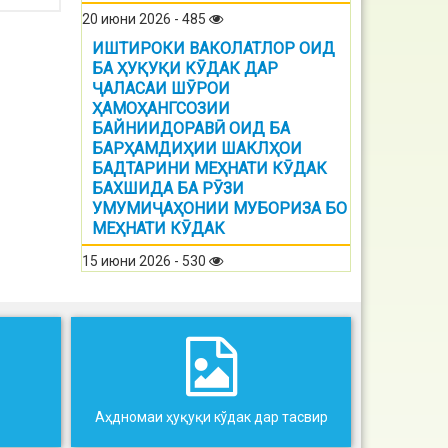
20 июни 2026 - 485
ИШТИРОКИ ВАКОЛАТЛОР ОИД
БА ҲУҚУҚИ КӮДАК ДАР
ҶАЛАСАИ ШӮРОИ
ҲАМОҲАНГСОЗИИ
БАЙНИИДОРАВӢ ОИД БА
БАРҲАМДИҲИИ ШАКЛҲОИ
БАДТАРИНИ МЕҲНАТИ КӮДАК
БАХШИДА БА РӮЗИ
УМУМИҶАҲОНИИ МУБОРИЗА БО
МЕҲНАТИ КӮДАК
15 июни 2026 - 530
Аҳдномаи ҳуқуқи кўдак дар тасвир