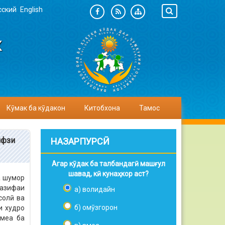
сский
English
К
Кӯмак ба кӯдакон
Китобхона
Тамос
ифзи
НАЗАРПУРСӢ
Агар кӯдак ба талбандагӣ машғул
шавад, кӣ кунаҳкор аст?
а шумор
вазифаи
а) волидайн
солӣ ва
б) омӯзгорон
и худро
омеа ба