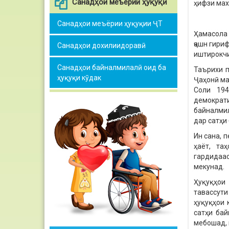
Санадҳои меъёрии ҳуқуқӣ
ҳифзи мах
Санадҳои меъёрии ҳуқуқии ҶТ
Ҳамасола 
ҷашн гири
Санадҳои дохилиидоравӣ
иштирокчи
Санадҳои байналмилалӣ оид ба
Таърихи п
ҳуқуқи кӯдак
Ҷаҳонӣ ма
Соли 194
демократ
байналмил
дар сатҳи
Ин сана, п
ҳаёт, та
гардидаас
мекунад.
Ҳуқуқҳои 
тавассути
ҳуқуқҳои 
сатҳи бай
мебошад, 