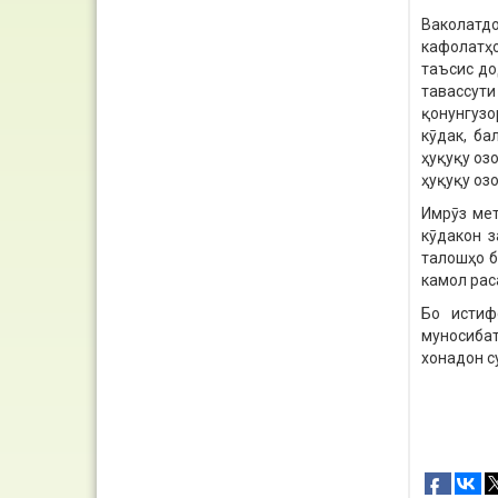
Ваколатдо
кафолатҳо
таъсис до
тавассут
қонунгузо
кӯдак, ба
ҳуқуқу оз
ҳуқуқу оз
Имрӯз мет
кӯдакон з
талошҳо б
камол рас
Бо истиф
муносибат
хонадон с