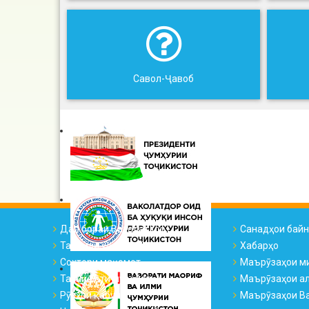
Савол-Ҷавоб
Дар бораи Ваколатдор
Санадҳои бай
Тарҷумаи ҳоли ВҲК
Хабарҳо
Сохтори мақомот
Маърӯзаҳои м
Таснифоти муроҷиатҳо
Маърӯзаҳои а
Рӯзҳои қабул
Маърӯзаҳои Ва