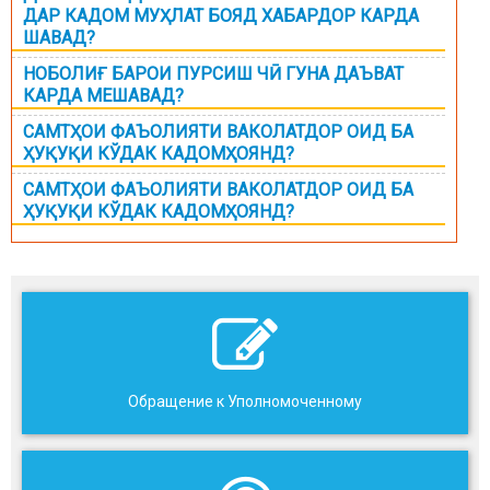
ДАР КАДОМ МУҲЛАТ БОЯД ХАБАРДОР КАРДА
ШАВАД?
НОБОЛИҒ БАРОИ ПУРСИШ ЧӢ ГУНА ДАЪВАТ
КАРДА МЕШАВАД?
САМТҲОИ ФАЪОЛИЯТИ ВАКОЛАТДОР ОИД БА
ҲУҚУҚИ КЎДАК КАДОМҲОЯНД?
САМТҲОИ ФАЪОЛИЯТИ ВАКОЛАТДОР ОИД БА
ҲУҚУҚИ КЎДАК КАДОМҲОЯНД?
Обращение к Уполномоченному