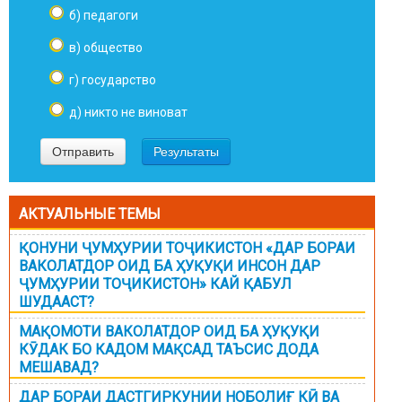
б) педагоги
в) общество
г) государство
д) никто не виноват
АКТУАЛЬНЫЕ ТЕМЫ
ҚОНУНИ ҶУМҲУРИИ ТОҶИКИСТОН «ДАР БОРАИ
ВАКОЛАТДОР ОИД БА ҲУҚУҚИ ИНСОН ДАР
ҶУМҲУРИИ ТОҶИКИСТОН» КАЙ ҚАБУЛ
ШУДААСТ?
МАҚОМОТИ ВАКОЛАТДОР ОИД БА ҲУҚУҚИ
КӮДАК БО КАДОМ МАҚСАД ТАЪСИС ДОДА
МЕШАВАД?
ДАР БОРАИ ДАСТГИРКУНИИ НОБОЛИҒ КӢ ВА