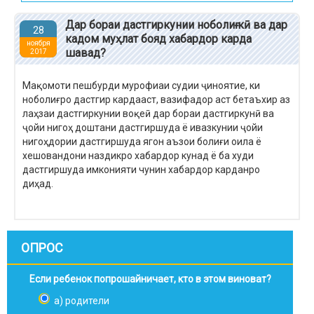
Дар бораи дастгиркунии ноболиғ кӣ ва дар
28
кадом муҳлат бояд хабардор карда
ноября
шавад?
2017
Мақомоти пешбурди мурофиаи судии ҷиноятие, ки
ноболиғро дастгир кардааст, вазифадор аст бетаъхир аз
лаҳзаи дастгиркунии воқеӣ дар бораи дастгиркунӣ ва
ҷойи нигоҳ доштани дастгиршуда ё ивазкунии ҷойи
нигоҳдории дастгиршуда ягон аъзои болиғи оила ё
хешовандони наздикро хабардор кунад ё ба худи
дастгиршуда имконияти чунин хабардор карданро
диҳад.
ОПРОС
Если ребенок попрошайничает, кто в этом виноват?
а) родители