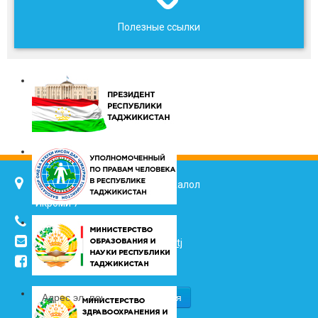
Полезные ссылки
734025, г. Душанбе, улица Джалол
Икроми 7
(+992 37) 2217352
info@vhk.tj
,
info@ombudsman.tj
/kudakon