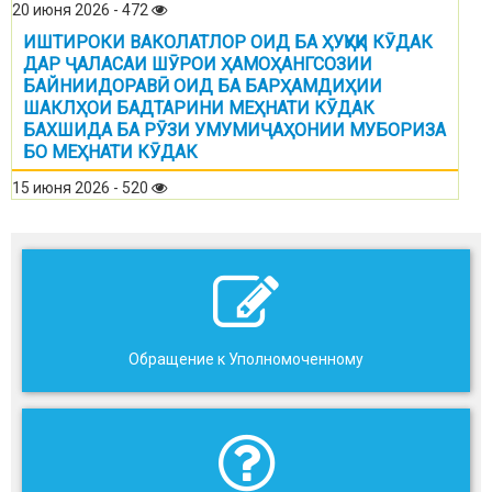
20 июня 2026 - 472
ИШТИРОКИ ВАКОЛАТЛОР ОИД БА ҲУҚУҚИ КӮДАК
ДАР ҶАЛАСАИ ШӮРОИ ҲАМОҲАНГСОЗИИ
БАЙНИИДОРАВӢ ОИД БА БАРҲАМДИҲИИ
ШАКЛҲОИ БАДТАРИНИ МЕҲНАТИ КӮДАК
БАХШИДА БА РӮЗИ УМУМИҶАҲОНИИ МУБОРИЗА
БО МЕҲНАТИ КӮДАК
15 июня 2026 - 520
Обращение к Уполномоченному