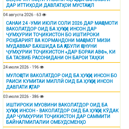
ДАР ИТТИҲОДИ ДАВЛАТҲОИ МУСТАҚИЛ
04 августа 2026 - 63
САНАИ 24 -УМИ ИЮЛИ СОЛИ 2026 ДАР МАҚОМОТИ
ВАКОЛАТДОР ОИД БА ҲУҚУҚИ ИНСОН ДАР
ҶУМҲУРИИ ТОҶИКИСТОН БО ИШТИРОКИ
РОҲБАРИЯТ ВА КОРМАНДОНИ МАҚОМОТ МИЗИ
МУДАВВАР БАХШИДА БА ҚАБУЛИ ҚОНУНИ
ҶУМҲУРИИ ТОҶИКИСТОН «ДАР БОРАИ АВФ», КИ
БА ТАСВИБ РАСОНИДАНИ ОН БАРОИ ТАҲКИ
24 июля 2026 - 196
МУЛОҚОТИ ВАКОЛАТДОР ОИД БА ҲУҚУҚИ ИНСОН БО
РАИСИ КУМИТАИ МИЛЛӢ ОИД БА ҲУҚУҚИ ИНСОН
ДАВЛАТИ ҚАТАР
03 июля 2026 - 386
ИШТИРОКИ МУОВИНИ ВАКОЛАТДОР ОИД БА
ҲУҚУҚИ ИНСОН - ВАКОЛАТДОР ОИД БА ҲУҚУҚИ КӮДАК
ДАР ҶУМҲУРИИ ТОҶИКИСТОН ДАР САММИТИ
БАЙНАЛМИЛАЛИИ ОМБУДСМЕНҲО