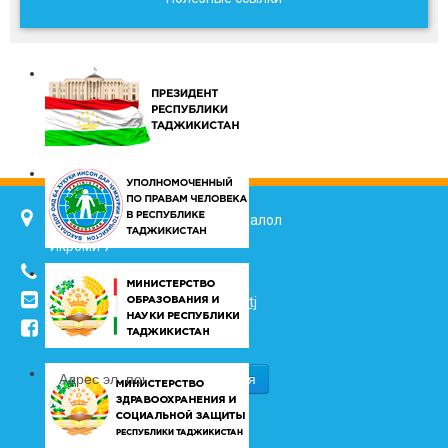
734025, г. Душанбе, улица Джалол
Икроми 7
(+992 37) 2217352
info@vhk.tj
,
info@ombudsman.tj
/kudakon