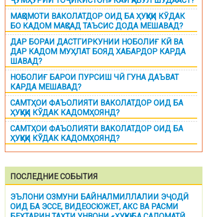
ҶУМҲУРИИ ТОҶИКИСТОН» КАЙ ҚАБУЛ ШУДААСТ?
МАҚОМОТИ ВАКОЛАТДОР ОИД БА ҲУҚУҚИ КӮДАК
БО КАДОМ МАҚСАД ТАЪСИС ДОДА МЕШАВАД?
ДАР БОРАИ ДАСТГИРКУНИИ НОБОЛИҒ КӢ ВА
ДАР КАДОМ МУҲЛАТ БОЯД ХАБАРДОР КАРДА
ШАВАД?
НОБОЛИҒ БАРОИ ПУРСИШ ЧӢ ГУНА ДАЪВАТ
КАРДА МЕШАВАД?
САМТҲОИ ФАЪОЛИЯТИ ВАКОЛАТДОР ОИД БА
ҲУҚУҚИ КЎДАК КАДОМҲОЯНД?
САМТҲОИ ФАЪОЛИЯТИ ВАКОЛАТДОР ОИД БА
ҲУҚУҚИ КЎДАК КАДОМҲОЯНД?
ПОСЛЕДНИЕ СОБЫТИЯ
ЭЪЛОНИ ОЗМУНИ БАЙНАЛМИЛЛАЛИИ ЭҶОДӢ
ОИД БА ЭССЕ, ВИДЕОСЮЖЕТ, АКС ВА РАСМИ
БЕҲТАРИН ТАҲТИ УНВОНИ «ҲУҚУҚ БА САЛОМАТӢ