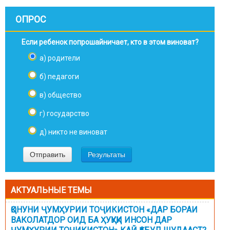
ОПРОС
Если ребенок попрошайничает, кто в этом виноват?
а) родители
б) педагоги
в) общество
г) государство
д) никто не виноват
АКТУАЛЬНЫЕ ТЕМЫ
ҚОНУНИ ҶУМҲУРИИ ТОҶИКИСТОН «ДАР БОРАИ
ВАКОЛАТДОР ОИД БА ҲУҚУҚИ ИНСОН ДАР