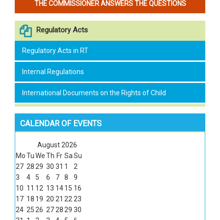
THE COMMISSIONER ANSWERS THE QUESTIONS
Regulatory Acts
Regulatory Acts in RT
Internal Regulations
International Documents on the Rights of Child
CALENDAR OF EVENTS
August
2026
Mo
Tu
We
Th
Fr
Sa
Su
27
28
29
30
31
1
2
3
4
5
6
7
8
9
10
11
12
13
14
15
16
17
18
19
20
21
22
23
24
25
26
27
28
29
30