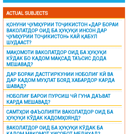
ACTUAL SUBJECTS
ҚОНУНИ ҶУМҲУРИИ ТОҶИКИСТОН «ДАР БОРАИ
ВАКОЛАТДОР ОИД БА ҲУҚУҚИ ИНСОН ДАР
ҶУМҲУРИИ ТОҶИКИСТОН» КАЙ ҚАБУЛ
ШУДААСТ?
МАҚОМОТИ ВАКОЛАТДОР ОИД БА ҲУҚУҚИ
КӮДАК БО КАДОМ МАҚСАД ТАЪСИС ДОДА
МЕШАВАД?
ДАР БОРАИ ДАСТГИРКУНИИ НОБОЛИҒ КӢ ВА
ДАР КАДОМ МУҲЛАТ БОЯД ХАБАРДОР КАРДА
ШАВАД?
НОБОЛИҒ БАРОИ ПУРСИШ ЧӢ ГУНА ДАЪВАТ
КАРДА МЕШАВАД?
САМТҲОИ ФАЪОЛИЯТИ ВАКОЛАТДОР ОИД БА
ҲУҚУҚИ КЎДАК КАДОМҲОЯНД?
ВАКОЛАТДОР ОИД БА ҲУҚУҚИ КӮДАК БА
КАДОМ МАҚОМОТ ҲИСОБОТ МЕДИҲАД?