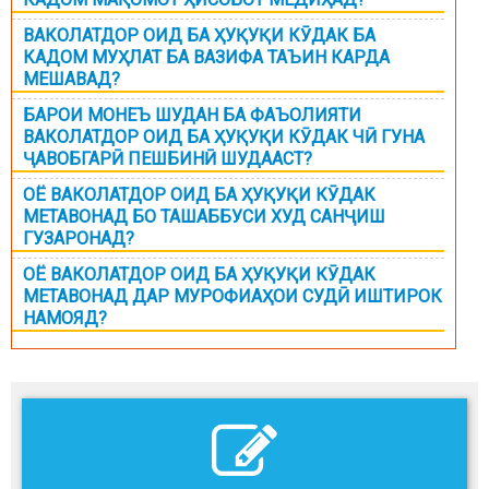
ВАКОЛАТДОР ОИД БА ҲУҚУҚИ КӮДАК БА
КАДОМ МУҲЛАТ БА ВАЗИФА ТАЪИН КАРДА
МЕШАВАД?
БАРОИ МОНЕЪ ШУДАН БА ФАЪОЛИЯТИ
ВАКОЛАТДОР ОИД БА ҲУҚУҚИ КӮДАК ЧӢ ГУНА
ҶАВОБГАРӢ ПЕШБИНӢ ШУДААСТ?
ОЁ ВАКОЛАТДОР ОИД БА ҲУҚУҚИ КӮДАК
МЕТАВОНАД БО ТАШАББУСИ ХУД САНҶИШ
ГУЗАРОНАД?
ОЁ ВАКОЛАТДОР ОИД БА ҲУҚУҚИ КӮДАК
МЕТАВОНАД ДАР МУРОФИАҲОИ СУДӢ ИШТИРОК
НАМОЯД?