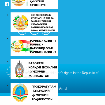
/kudakon
© 2026
Commissioner for children’s rights in the Republic of
Tajikistan
Developed by
DarAmal