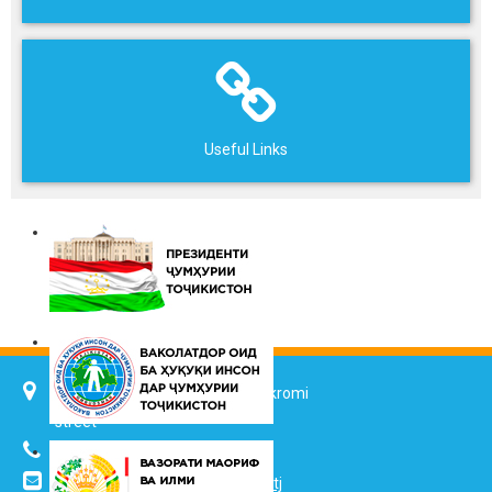
Useful Links
734025, Dushanbe city, 7 Jalol Ikromi
street
(+992 37) 2217352
info@vhk.tj
,
info@ombudsman.tj