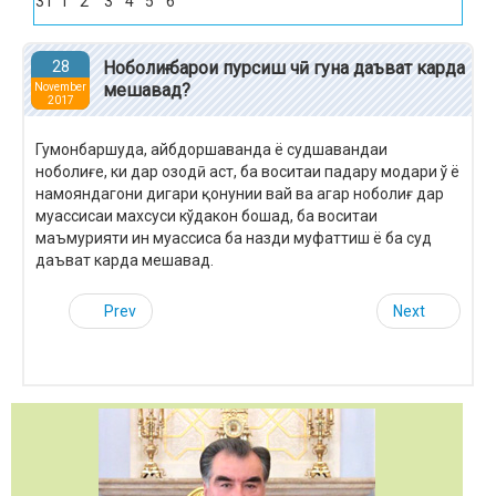
31
1
2
3
4
5
6
28
Ноболиғ барои пурсиш чӣ гуна даъват карда
мешавад?
November
2017
Гумонбаршуда, айбдоршаванда ё судшавандаи
ноболиғе, ки дар озодӣ аст, ба воситаи падару модари ў ё
намояндагони дигари қонунии вай ва агар ноболиғ дар
муассисаи махсуси кўдакон бошад, ба воситаи
маъмурияти ин муассиса ба назди муфаттиш ё ба суд
даъват карда мешавад.
Prev
Next